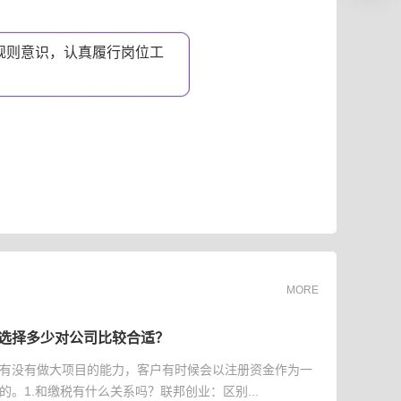
规则意识，认真履行岗位工
。
MORE
选择多少对公司比较合适？
有没有做大项目的能力，客户有时候会以注册资金作为一
的。1.和缴税有什么关系吗？联邦创业：区别...