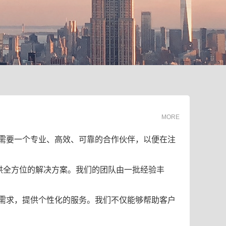
MORE
需要一个专业、高效、可靠的合作伙伴，以便在注
供全方位的解决方案。我们的团队由一批经验丰
需求，提供个性化的服务。我们不仅能够帮助客户