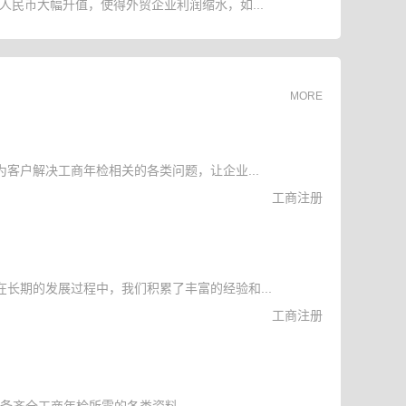
人民币大幅升值，使得外贸企业利润缩水，如...
MORE
客户解决工商年检相关的各类问题，让企业...
工商注册
长期的发展过程中，我们积累了丰富的经验和...
工商注册