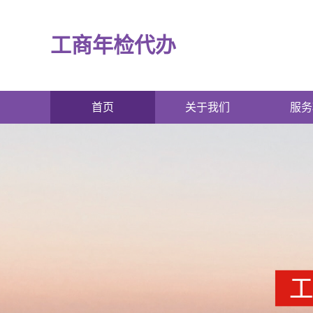
工商年检代办
首页
关于我们
服务