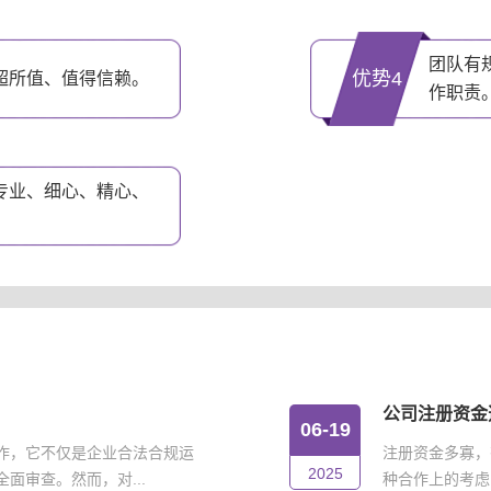
团队有
优势4
超所值、值得信赖。
作职责
专业、细心、精心、
公司注册资金
06-19
作，它不仅是企业合法合规运
注册资金多寡，
2025
面审查。然而，对...
种合作上的考虑