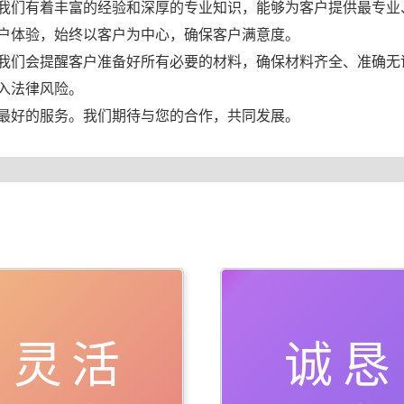
我们有着丰富的经验和深厚的专业知识，能够为客户提供最专业
户体验，始终以客户为中心，确保客户满意度。
我们会提醒客户准备好所有必要的材料，确保材料齐全、准确无
入法律风险。
最好的服务。我们期待与您的合作，共同发展。
灵活
诚恳