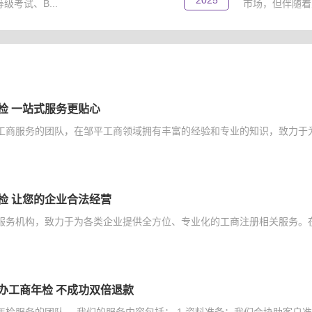
2025
考试、B...
市场，但伴随着
检 一站式服务更贴心
工商服务的团队，在邹平工商领域拥有丰富的经验和专业的知识，致力于为
检 让您的企业合法经营
服务机构，致力于为各类企业提供全方位、专业化的工商注册相关服务。在
办工商年检 不成功双倍退款