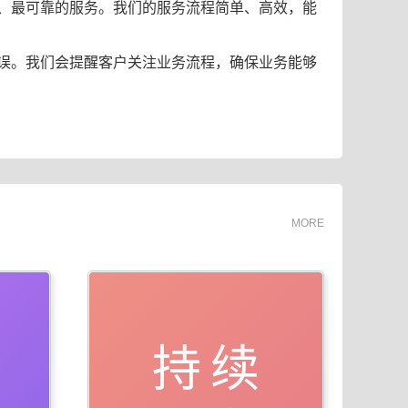
、最可靠的服务。我们的服务流程简单、高效，能
误。我们会提醒客户关注业务流程，确保业务能够
MORE
持续