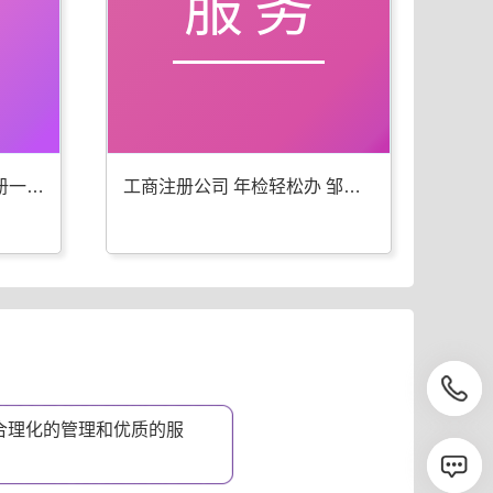
服务
邹平工商年检 代办公司注册一步到位
工商注册公司 年检轻松办 邹平优选
合理化的管理和优质的服