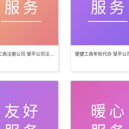
服务
服务
贴心工商注册公司 邹平公司注册服务好
友好
暖心