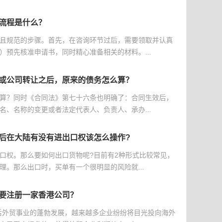
流程是什么？
且规范的步骤。首先，在咨询环节过后，需要领取并认真
）预先核准申请书，同时精心准备相关的材料。...
或公司转让之后，原来的债务怎么算？
算？同时《合同法》第七十六条也明确了：合同生效后，
名、名称的变更或者法定代表人、负责人、承办...
后在大陆有没有进出口权该怎么操作?
口权。那么要如何出口货物呢?目前有2种形式比较常见，
理。那么出口时，买单有一个很明显的风险就...
要注册一家香港公司？
后外贸事业的蓬勃发展，越来越多企业纷纷将目光投向海外