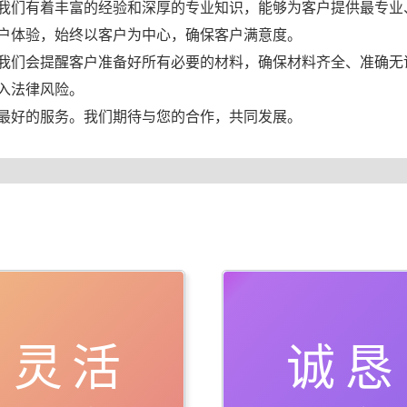
我们有着丰富的经验和深厚的专业知识，能够为客户提供最专业
户体验，始终以客户为中心，确保客户满意度。
我们会提醒客户准备好所有必要的材料，确保材料齐全、准确无
入法律风险。
最好的服务。我们期待与您的合作，共同发展。
灵活
诚恳