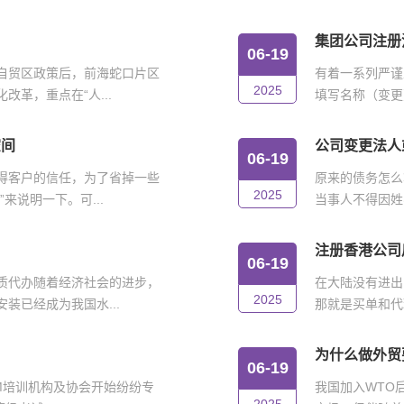
集团公司注册
06-19
自贸区政策后，前海蛇口片区
有着一系列严谨
2025
革，重点在“人...
填写名称（变更
空间
公司变更法人
06-19
得客户的信任，为了省掉一些
原来的债务怎么
2025
来说明一下。可...
当事人不得因姓
注册香港公司
06-19
质代办随着经济社会的进步，
在大陆没有进出
2025
装已经成为我国水...
那就是买单和代
为什么做外贸
06-19
IM培训机构及协会开始纷纷专
我国加入WTO