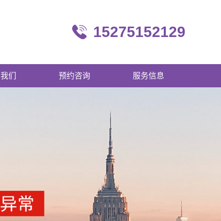
15275152129
系我们
预约咨询
服务信息