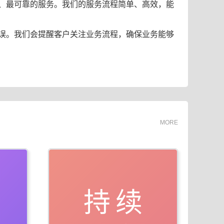
、最可靠的服务。我们的服务流程简单、高效，能
误。我们会提醒客户关注业务流程，确保业务能够
MORE
持续