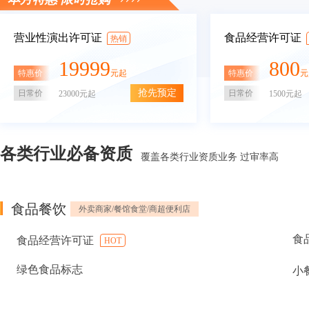
营业性演出许可证
食品经营许可证
热销
19999
800
特惠价
特惠价
元起
元
抢先预定
日常价
日常价
23000元起
1500元起
各类行业必备资质
覆盖各类行业资质业务 过审率高
食品餐饮
外卖商家/餐馆食堂/商超便利店
食
食品经营许可证
HOT
绿色食品标志
小