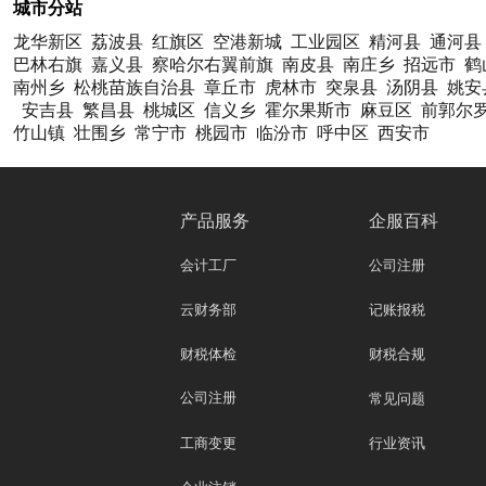
城市分站
龙华新区
荔波县
红旗区
空港新城
工业园区
精河县
通河县
巴林右旗
嘉义县
察哈尔右翼前旗
南皮县
南庄乡
招远市
鹤
南州乡
松桃苗族自治县
章丘市
虎林市
突泉县
汤阴县
姚安
安吉县
繁昌县
桃城区
信义乡
霍尔果斯市
麻豆区
前郭尔
竹山镇
壮围乡
常宁市
桃园市
临汾市
呼中区
西安市
产品服务
企服百科
会计工厂
公司注册
云财务部
记账报税
财税体检
财税合规
公司注册
常见问题
工商变更
行业资讯