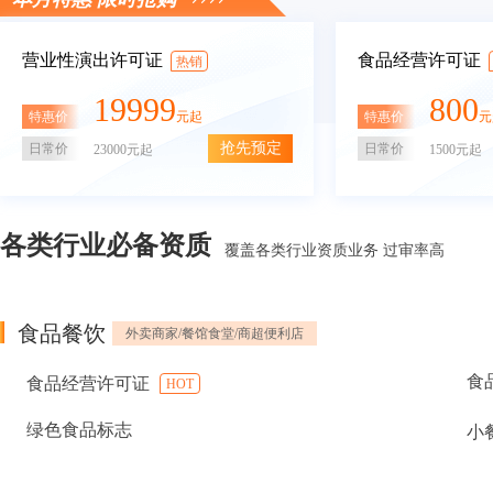
营业性演出许可证
食品经营许可证
热销
19999
800
特惠价
特惠价
元起
元
抢先预定
日常价
日常价
23000元起
1500元起
各类行业必备资质
覆盖各类行业资质业务 过审率高
食品餐饮
外卖商家/餐馆食堂/商超便利店
食
食品经营许可证
HOT
绿色食品标志
小