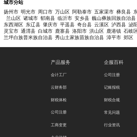
城市分站
扬州市
明光市
周口市
万山区
阿勒泰市
五家渠市
彝良县
兰山区
诸城市
郁南县
临沂市
安乡县
巍山彝族回族自治县
东西湖区
东辽县
肇庆市
平遥县
奇台县
云溪区
泸西县
泌
灵宝市
通渭县
白城市
鹿寨县
洛阳市
洪山区
鹿港镇
石岐
兰坪白族普米族自治县
秀山土家族苗族自治县
漳平市
郊区
产品服务
企服百科
会计工厂
公司注册
云财务部
记账报税
财税体检
财税合规
公司注册
常见问题
工商变更
行业资讯