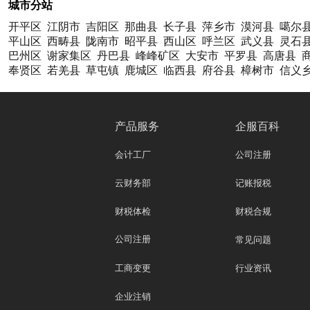
城市分站
开平区
江阴市
吉阳区
那曲县
长子县
萍乡市
漠河县
噶尔
平山区
西畴县
陇南市
昭平县
西山区
呼兰区
武义县
灵石
巴州区
谢家集区
丹巴县
峰峰矿区
大安市
平罗县
高唐县
奉贤区
若羌县
草屯镇
鹿城区
临西县
府谷县
樟树市
信义
产品服务
企服百科
会计工厂
公司注册
云财务部
记账报税
财税体检
财税合规
公司注册
常见问题
工商变更
行业资讯
企业注销