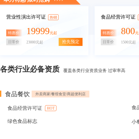
营业性演出许可证
食品经营许可证
热销
19999
800
特惠价
特惠价
元起
元
抢先预定
日常价
日常价
23000元起
1500元起
各类行业必备资质
覆盖各类行业资质业务 过审率高
食品餐饮
外卖商家/餐馆食堂/商超便利店
食
食品经营许可证
HOT
绿色食品标志
小