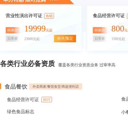
营业性演出许可证
食品经营许可证
热销
19999
800
特惠价
特惠价
元起
元
抢先预定
日常价
日常价
23000元起
1500元起
各类行业必备资质
覆盖各类行业资质业务 过审率高
食品餐饮
外卖商家/餐馆食堂/商超便利店
食
食品经营许可证
HOT
绿色食品标志
小