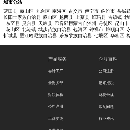
城市分站
蓝田县
赫山区
九台区
南浔区
古交市
伊宁市
临汾市
头城
长阳土家族自治县
麻山区
越西县
上蔡县
班玛县
古镇镇
勃
东至县
灵台县
天峻县
巴音郭楞蒙古自治州
丹徒区
昆山市
花山区
北港镇
城步苗族自治县
包河区
钟祥市
旅顺口区
忻城县
墨江哈尼族自治县
乐东黎族自治县
七股区
华容区
产品服务
企服百科
会计工厂
公司注册
云财务部
记账报税
财税体检
财税合规
公司注册
常见问题
工商变更
行业资讯