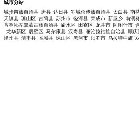
城市分站
城步苗族自治县
唐县
达日县
罗城仫佬族自治县
太白县
南
天镇县
琼山区
古蔺县
苏州市
饶河县
荣成市
新屋乡
南涧
喀喇沁左翼蒙古族自治县
渝水区
田寮区
龙井市
阿图什市
龙华新区
后壁区
马尔康县
汉寿县
澜沧拉祜族自治县
顺庆
泽州县
清丰县
临城县
珠山区
黑河市
汨罗市
乌拉特中旗