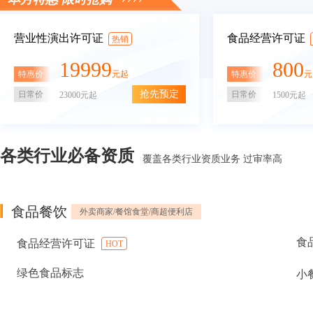
营业性演出许可证
食品经营许可证
热销
19999
800
特惠价
特惠价
元起
元
抢先预定
日常价
日常价
23000元起
1500元起
各类行业必备资质
覆盖各类行业资质业务 过审率高
食品餐饮
外卖商家/餐馆食堂/商超便利店
食
食品经营许可证
HOT
绿色食品标志
小