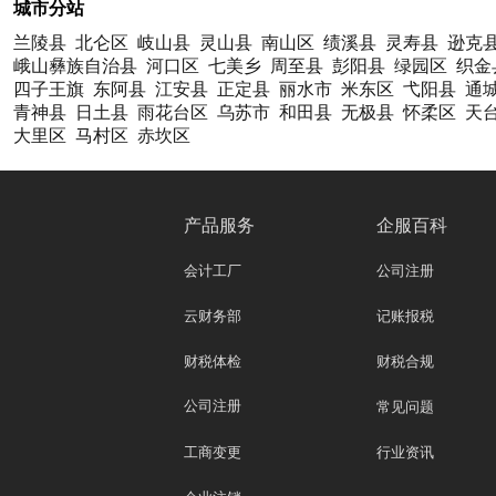
城市分站
兰陵县
北仑区
岐山县
灵山县
南山区
绩溪县
灵寿县
逊克
峨山彝族自治县
河口区
七美乡
周至县
彭阳县
绿园区
织金
四子王旗
东阿县
江安县
正定县
丽水市
米东区
弋阳县
通
青神县
日土县
雨花台区
乌苏市
和田县
无极县
怀柔区
天
大里区
马村区
赤坎区
产品服务
企服百科
会计工厂
公司注册
云财务部
记账报税
财税体检
财税合规
公司注册
常见问题
工商变更
行业资讯