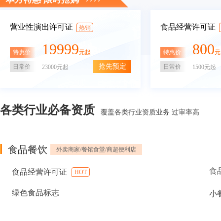
营业性演出许可证
食品经营许可证
热销
19999
800
特惠价
特惠价
元起
元
抢先预定
日常价
日常价
23000元起
1500元起
各类行业必备资质
覆盖各类行业资质业务 过审率高
食品餐饮
外卖商家/餐馆食堂/商超便利店
食
食品经营许可证
HOT
绿色食品标志
小