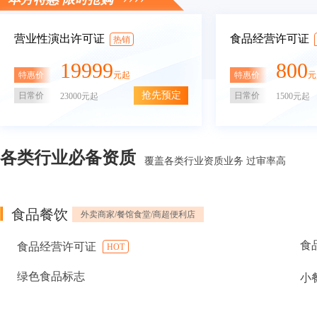
营业性演出许可证
食品经营许可证
热销
19999
800
特惠价
特惠价
元起
元
抢先预定
日常价
日常价
23000元起
1500元起
各类行业必备资质
覆盖各类行业资质业务 过审率高
食品餐饮
外卖商家/餐馆食堂/商超便利店
食
食品经营许可证
HOT
绿色食品标志
小