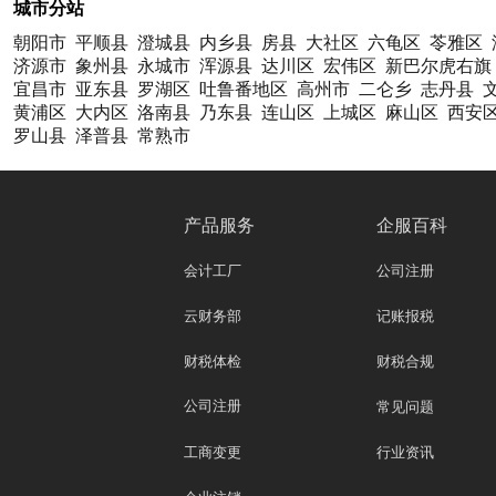
城市分站
朝阳市
平顺县
澄城县
内乡县
房县
大社区
六龟区
苓雅区
济源市
象州县
永城市
浑源县
达川区
宏伟区
新巴尔虎右旗
宜昌市
亚东县
罗湖区
吐鲁番地区
高州市
二仑乡
志丹县
黄浦区
大内区
洛南县
乃东县
连山区
上城区
麻山区
西安
罗山县
泽普县
常熟市
产品服务
企服百科
会计工厂
公司注册
云财务部
记账报税
财税体检
财税合规
公司注册
常见问题
工商变更
行业资讯