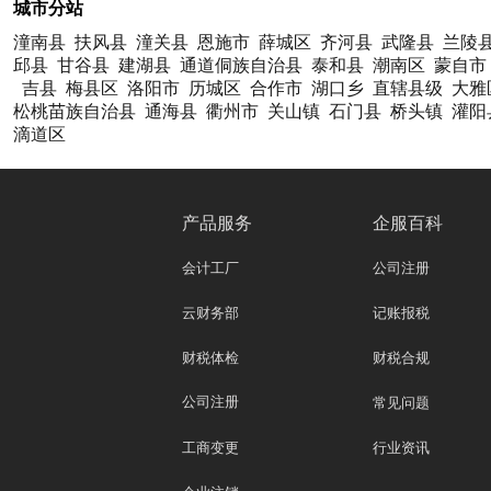
城市分站
潼南县
扶风县
潼关县
恩施市
薛城区
齐河县
武隆县
兰陵
邱县
甘谷县
建湖县
通道侗族自治县
泰和县
潮南区
蒙自市
吉县
梅县区
洛阳市
历城区
合作市
湖口乡
直辖县级
大雅
松桃苗族自治县
通海县
衢州市
关山镇
石门县
桥头镇
灌阳
滴道区
产品服务
企服百科
会计工厂
公司注册
云财务部
记账报税
财税体检
财税合规
公司注册
常见问题
工商变更
行业资讯