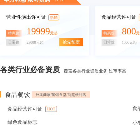
营业性演出许可证
食品经营许可证
热销
19999
800
特惠价
特惠价
元起
元
抢先预定
日常价
日常价
23000元起
1500元起
各类行业必备资质
覆盖各类行业资质业务 过审率高
食品餐饮
外卖商家/餐馆食堂/商超便利店
食
食品经营许可证
HOT
绿色食品标志
小