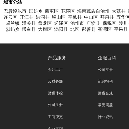
城市分站
巴彦淖尔市
民雄乡
西屯区
花溪区
海南藏族自治州
大荔县
连云区
开江县
洪洞县
铜山区
平邑县
中山区
拜泉县
五华
卓兰镇
潼关县
盘龙区
迎泽区
池州市
广饶县
保税区
陵川
烈屿乡
博白县
大树区
涡阳县
北区
鄯善县
荃湾区
平果县
产品服务
企服百科
会计工厂
公司注册
云财务部
记账报税
财税体检
财税合规
公司注册
常见问题
工商变更
行业资讯
企业注销