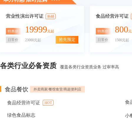
营业性演出许可证
食品经营许可证
热销
19999
800
特惠价
特惠价
元起
元
抢先预定
日常价
日常价
23000元起
1500元起
各类行业必备资质
覆盖各类行业资质业务 过审率高
食品餐饮
外卖商家/餐馆食堂/商超便利店
食
食品经营许可证
HOT
绿色食品标志
小