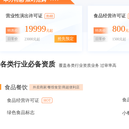
营业性演出许可证
食品经营许可证
热销
19999
800
特惠价
特惠价
元起
元
抢先预定
日常价
日常价
23000元起
1500元起
各类行业必备资质
覆盖各类行业资质业务 过审率高
食品餐饮
外卖商家/餐馆食堂/商超便利店
食
食品经营许可证
HOT
绿色食品标志
小