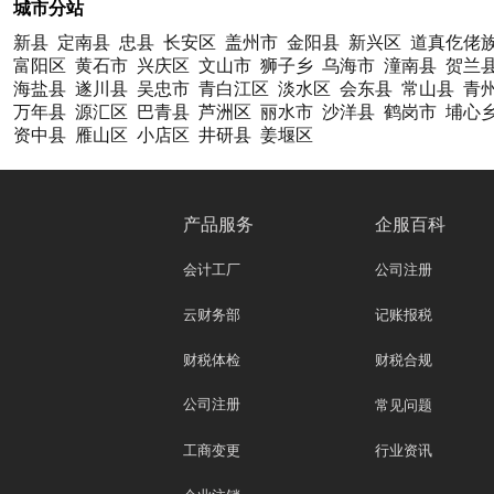
城市分站
新县
定南县
忠县
长安区
盖州市
金阳县
新兴区
道真仡佬
富阳区
黄石市
兴庆区
文山市
狮子乡
乌海市
潼南县
贺兰
海盐县
遂川县
吴忠市
青白江区
淡水区
会东县
常山县
青
万年县
源汇区
巴青县
芦洲区
丽水市
沙洋县
鹤岗市
埔心
资中县
雁山区
小店区
井研县
姜堰区
产品服务
企服百科
会计工厂
公司注册
云财务部
记账报税
财税体检
财税合规
公司注册
常见问题
工商变更
行业资讯