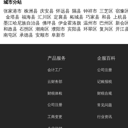
城市分站
张家港市
株洲县
庆安县
怀远县
隰县
钟祥市
三芝区
宿豫
金塔县
福海县
汇川区
定襄县
柘城县
巧家县
和县
上杭县
墨江哈尼族自治县
佛坪县
伊金霍洛旗
温州市
巴州区
新会
和政县
石拐区
潮南区
濮阳市
宾阳县
环翠区
复兴区
开江
南屯区
承德县
安顺市
阜新市
产品服务
企服百科
会计工厂
公司注册
云财务部
记账报税
财税体检
财税合规
公司注册
常见问题
工商变更
行业资讯