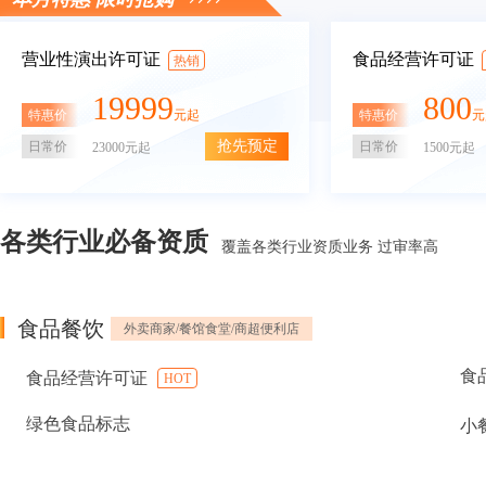
营业性演出许可证
食品经营许可证
热销
19999
800
特惠价
特惠价
元起
元
抢先预定
日常价
日常价
23000元起
1500元起
各类行业必备资质
覆盖各类行业资质业务 过审率高
食品餐饮
外卖商家/餐馆食堂/商超便利店
食
食品经营许可证
HOT
绿色食品标志
小