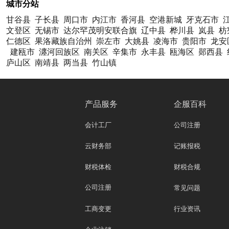
城市分站
甘谷县
子长县
周口市
内江市
香河县
空港新城
牙克石市
文登区
无锡市
达尔罕茂明安联合旗
辽中县
桦川县
岚县
枋
仁德区
果洛藏族自治州
崇左市
大姚县
凌海市
贵阳市
龙安
建瓯市
瀍河回族区
南关区
辛集市
永丰县
瓯海区
郧西县
庐山区
南靖县
两当县
竹山镇
产品服务
企服百科
会计工厂
公司注册
云财务部
记账报税
财税体检
财税合规
公司注册
常见问题
工商变更
行业资讯