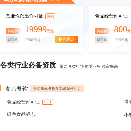
营业性演出许可证
食品经营许可证
热销
19999
800
特惠价
特惠价
元起
元
抢先预定
日常价
日常价
23000元起
1500元起
各类行业必备资质
覆盖各类行业资质业务 过审率高
食品餐饮
外卖商家/餐馆食堂/商超便利店
食
食品经营许可证
HOT
绿色食品标志
小