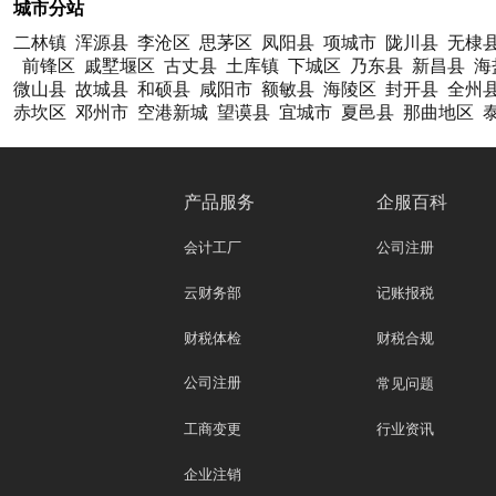
城市分站
二林镇
浑源县
李沧区
思茅区
凤阳县
项城市
陇川县
无棣
前锋区
戚墅堰区
古丈县
土库镇
下城区
乃东县
新昌县
海
微山县
故城县
和硕县
咸阳市
额敏县
海陵区
封开县
全州
赤坎区
邓州市
空港新城
望谟县
宜城市
夏邑县
那曲地区
产品服务
企服百科
会计工厂
公司注册
云财务部
记账报税
财税体检
财税合规
公司注册
常见问题
工商变更
行业资讯
企业注销