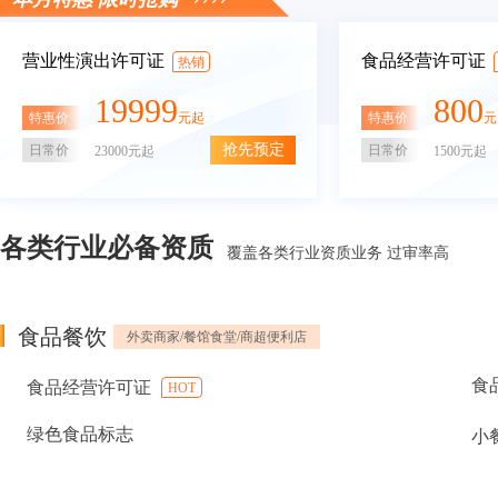
营业性演出许可证
食品经营许可证
热销
19999
800
特惠价
特惠价
元起
元
抢先预定
日常价
日常价
23000元起
1500元起
各类行业必备资质
覆盖各类行业资质业务 过审率高
食品餐饮
外卖商家/餐馆食堂/商超便利店
食
食品经营许可证
HOT
绿色食品标志
小