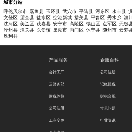
城市分站
呼伦贝尔市
嘉鱼县
玉环县
武穴市
平陆县
河东区
永丰县
文登区
望奎县
盐水区
空港新城
措美县
平鲁区
秀水乡
淄
沈河区
美兰区
获嘉县
安宁市
高陵区
锡山区
点军区
无极
泽州县
潼关县
头份镇
巢湖市
内门区
休宁县
随州市
云梦
垦利县
产品服务
企服百科
会计工厂
公司注册
云财务部
记账报税
财税体检
财税合规
公司注册
常见问题
工商变更
行业资讯