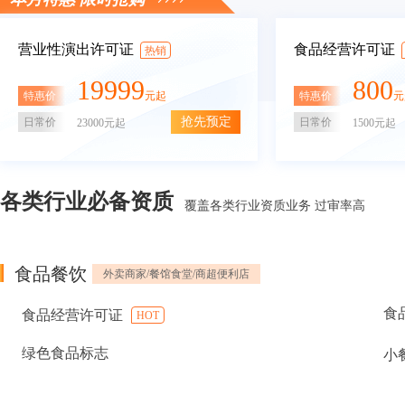
营业性演出许可证
食品经营许可证
热销
19999
800
特惠价
特惠价
元起
元
抢先预定
日常价
日常价
23000元起
1500元起
各类行业必备资质
覆盖各类行业资质业务 过审率高
食品餐饮
外卖商家/餐馆食堂/商超便利店
食
食品经营许可证
HOT
绿色食品标志
小