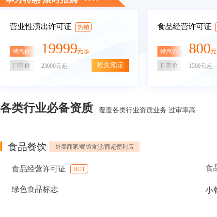
营业性演出许可证
食品经营许可证
热销
19999
800
特惠价
特惠价
元起
元
抢先预定
日常价
日常价
23000元起
1500元起
各类行业必备资质
覆盖各类行业资质业务 过审率高
食品餐饮
外卖商家/餐馆食堂/商超便利店
食
食品经营许可证
HOT
绿色食品标志
小