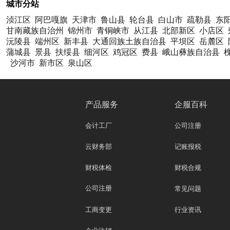
城市分站
浈江区
阿巴嘎旗
天津市
鲁山县
轮台县
白山市
疏勒县
东
甘南藏族自治州
锦州市
青铜峡市
从江县
北部新区
小店区
沅陵县
端州区
新丰县
大通回族土族自治县
平坝区
岳麓区
蒲城县
景县
扶绥县
细河区
鸡冠区
费县
峨山彝族自治县
沙河市
新市区
泉山区
产品服务
企服百科
会计工厂
公司注册
云财务部
记账报税
财税体检
财税合规
公司注册
常见问题
工商变更
行业资讯