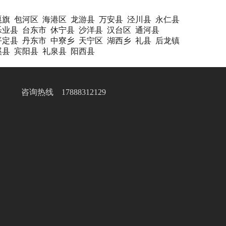
嘎旗
包河区
海港区
龙游县
万安县
泾川县
永仁县
乐业县
台东市
休宁县
沙洋县
汉台区
通河县
平定县
丹东市
中寮乡
天宁区
湖西乡
礼县
后龙镇
溪县
宾阳县
礼泉县
阳西县
咨询热线 17888312129