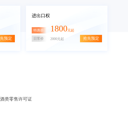
进出口权
1800
特惠价
元起
先预定
抢先预定
日常价
2000元起
酒类零售许可证