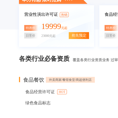
营业性演出许可证
食品经
热销
19999
特惠价
特惠价
元起
抢先预定
日常价
日常价
23000元起
各类行业必备资质
覆盖各类行业资质业务 过
食品餐饮
外卖商家/餐馆食堂/商超便利店
食品经营许可证
HOT
绿色食品标志