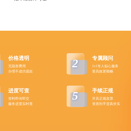
价格透明
专属顾问
2
无隐形费用
1v1专人贴心服务
办理不成功退款
更高效更顺畅
进度可查
手续正规
5
资料即传即交
开具正规发票
服务进度实时查
资质到手货真价实