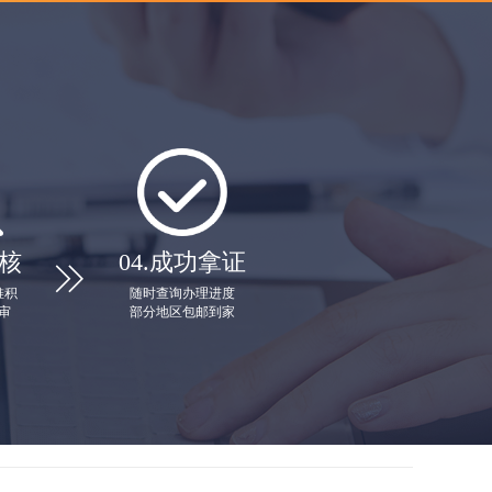
核
04.
成功拿证

堆积
随时查询办理进度
审
部分地区包邮到家