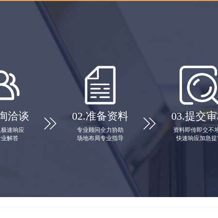
询洽谈
02.
准备资料
03.
提交审


队极速响应
专业顾问全力协助
资料即传即交不
专业解答
场地布局专业指导
快速响应加急提