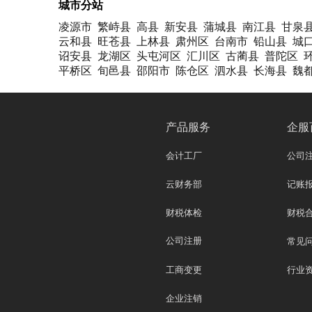
城市分站
凌源市
繁峙县
高县
新安县
蒲城县
南江县
甘泉
云和县
旺苍县
上林县
肃州区
台南市
铅山县
城
诏安县
龙湖区
头屯河区
汇川区
古蔺县
普陀区
平桥区
旬邑县
邵阳市
陈仓区
泗水县
长海县
魏
产品服务
企服
会计工厂
公司
云财务部
记账
财税体检
财税
公司注册
常见
工商变更
行业
企业注销