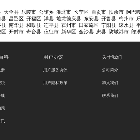
县
天全县
乐陵市
公馆乡
淮北市
长宁区
自贡市
扶余市
阿巴
口县
昌邑区
开福区
洋县
堆龙德庆县
东安县
开鲁县
梅州市
环县
南华县
和政县
连平县
霍州市
田家庵区
宁阳县
涞水县
都区
开封市
奇台县
仪征市
新华区
金沙县
忠县
防城港市
郎
百科
用户协议
关于我们
注册
用户服务协议
公司简介
报税
用户隐私政策
加入我们
合规
联系我们
问题
资讯