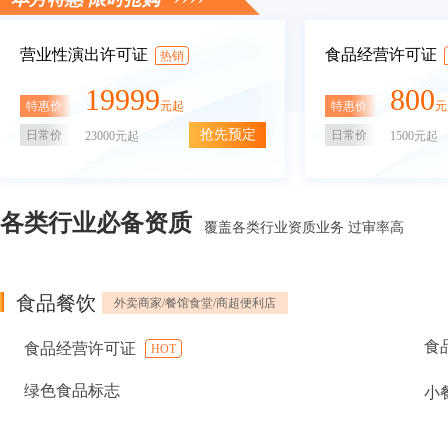
营业性演出许可证
食品经营许可证
热销
19999
800
特惠价
特惠价
元起
元
抢先预定
日常价
日常价
23000元起
1500元起
各类行业必备资质
覆盖各类行业资质业务 过审率高
食品餐饮
外卖商家/餐馆食堂/商超便利店
食
食品经营许可证
HOT
绿色食品标志
小