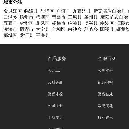
城市分站
金城江区
临漳县
盐埕区
广河县
九寨沟县
新宾满族自治县
口湖乡
扬州市
梧栖区
青岛市
三原县
肇州县
麻阳苗族自治
五寨县
成华区
龙凤区
杨梅市
临潭县
博兴县
南沙区
江阴
凌海市
栖霞市
大宁县
仁和区
白沙乡
烈屿乡
阳朔县
镶黄
郾城区
龙江县
平遥县
产品服务
企服百科
会计工厂
公司注册
云财务部
记账报税
财税体检
财税合规
公司注册
常见问题
工商变更
行业资讯