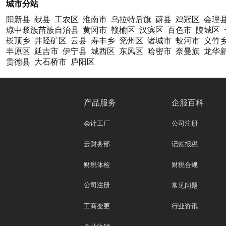
城市分站
阳新县
献县
工农区
淮南市
乌拉特后旗
蔚县
鸡冠区
会理
琼中黎族苗族自治县
黄冈市
赣榆区
汉滨区
百色市
陵城区
崁顶乡
井陉矿区
云县
寿丰乡
兖州区
诸城市
蛟河市
义竹
丰原区
延吉市
伊宁县
城西区
东风区
哈密市
奈曼旗
龙华
贵德县
大石桥市
庐阳区
产品服务
企服百科
会计工厂
公司注册
云财务部
记账报税
财税体检
财税合规
公司注册
常见问题
工商变更
行业资讯