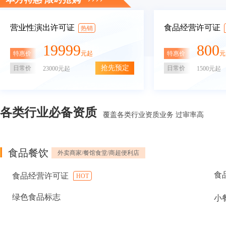
营业性演出许可证
食品经营许可证
热销
19999
800
特惠价
特惠价
元起
元
抢先预定
日常价
日常价
23000元起
1500元起
各类行业必备资质
覆盖各类行业资质业务 过审率高
食品餐饮
外卖商家/餐馆食堂/商超便利店
食
食品经营许可证
HOT
绿色食品标志
小