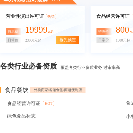
营业性演出许可证
食品经营许可证
热销
19999
800
特惠价
特惠价
元起
元
抢先预定
日常价
日常价
23000元起
1500元起
各类行业必备资质
覆盖各类行业资质业务 过审率高
食品餐饮
外卖商家/餐馆食堂/商超便利店
食
食品经营许可证
HOT
绿色食品标志
小