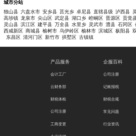
城市分站
独山县
六盘水市
安乡县
莒光乡
卓尼县
直辖县级
泸西县
高埗镇
龙泉市
尖山区
武定县
湖口乡
崆峒区
晋源区
贡觉
灵山县
滨江区
建平县
万全县
水里乡
灵武市
澧县
石冈区
西咸新区
商城县
榆树市
乌伊岭区
榆林市
滨城区
枞阳县
东昌区
清河门区
新竹市
拱墅区
古镇镇
产品服务
企服百科
会计工厂
公司注册
云财务部
记账报税
财税体检
财税合规
公司注册
常见问题
工商变更
行业资讯