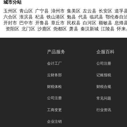
城市分站
玉州区
青山区
广宁县
漳州市
集美区
左云县
长安区
道孚
六合区
淮滨县
杞县
铁山港区
勉县
代县
临武县
鄂伦春自
开封市
巴中市
开鲁县
章丘市
民权县
白河区
额敏县
息烽
资阳区
北门区
沙鹿区
尧都区
萧县
秦汉新城
江陵县
怀来
产品服务
企服百科
会计工厂
公司注册
云财务部
记账报税
财税体检
财税合规
公司注册
常见问题
工商变更
行业资讯
企业注销