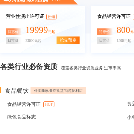
营业性演出许可证
食品经营许可证
热销
19999
800
特惠价
特惠价
元起
元
抢先预定
日常价
日常价
23000元起
1500元起
各类行业必备资质
覆盖各类行业资质业务 过审率高
食品餐饮
外卖商家/餐馆食堂/商超便利店
食
食品经营许可证
HOT
绿色食品标志
小