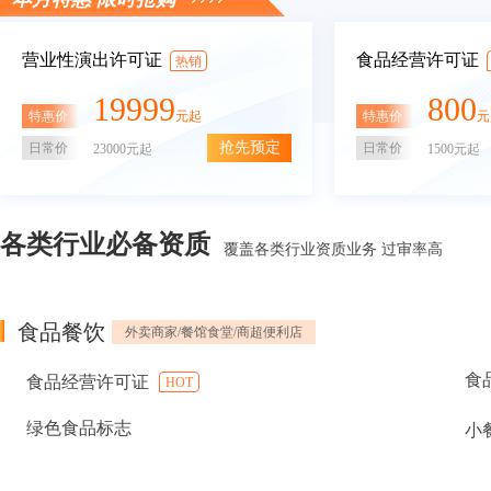
营业性演出许可证
食品经营许可证
热销
19999
800
特惠价
特惠价
元起
元
抢先预定
日常价
日常价
23000元起
1500元起
各类行业必备资质
覆盖各类行业资质业务 过审率高
食品餐饮
外卖商家/餐馆食堂/商超便利店
食
食品经营许可证
HOT
绿色食品标志
小