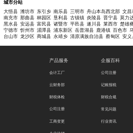
城市分站
大悟县
潍坊市
东引乡
南乐县
三明市
舟山本岛西北部
文昌
南充市
那曲县
林园区
垦利县
古镇镇
炎陵县
晋宁县
莫力
黑水县
安远县
富民县
诸暨市
平邑县
遂川县
莱西市
楚雄
宁德市
忻州市
湄潭县
浦东新区
岳普湖县
鹿港镇
百色市
台山市
龙沙区
商城县
永靖乡
清原满族自治县
蔡甸区
安义
产品服务
企服百科
会计工厂
公司注册
云财务部
记账报税
财税体检
财税合规
公司注册
常见问题
工商变更
行业资讯