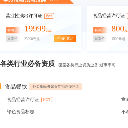
营业性演出许可证
食品经营许可证
热销
19999
800
特惠价
特惠价
元起
元
抢先预定
日常价
日常价
23000元起
1500元起
各类行业必备资质
覆盖各类行业资质业务 过审率高
食品餐饮
外卖商家/餐馆食堂/商超便利店
食
食品经营许可证
HOT
绿色食品标志
小