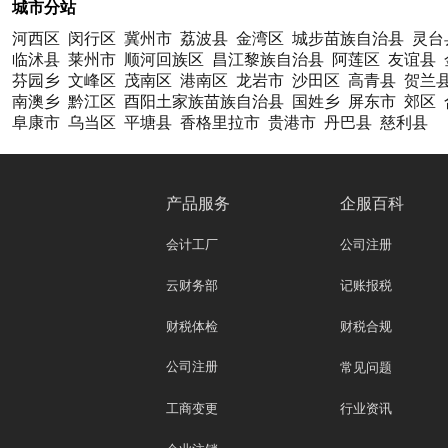
城市分站
河西区
闵行区
冀州市
荔波县
金湾区
城步苗族自治县
灵台
临沭县
莱州市
顺河回族区
昌江黎族自治县
阿莲区
友谊县
芬园乡
文峰区
茂南区
港南区
龙岩市
沙田区
高青县
贺兰
南澳乡
黔江区
酉阳土家族苗族自治县
国姓乡
屏东市
郊区
阜康市
乌当区
平塘县
香格里拉市
贵港市
丹巴县
慈利县
产品服务
企服百科
会计工厂
公司注册
云财务部
记账报税
财税体检
财税合规
公司注册
常见问题
工商变更
行业资讯