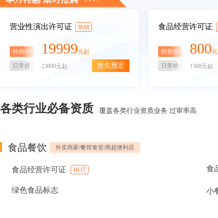
营业性演出许可证
食品经营许可证
热销
19999
800
特惠价
特惠价
元起
元
抢先预定
日常价
日常价
23000元起
1500元起
各类行业必备资质
覆盖各类行业资质业务 过审率高
食品餐饮
外卖商家/餐馆食堂/商超便利店
食
食品经营许可证
HOT
绿色食品标志
小