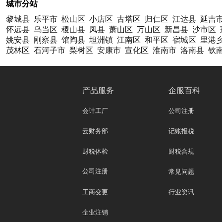
城市分站
黎城县
乐平市
松山区
小店区
古塔区
归仁区
江达县
延吉
怀远县
乌当区
稷山县
凤县
萧山区
万山区
新昌县
沙市区
姚安县
刚察县
馆陶县
坦洲镇
江南区
和平区
宿城区
里港
茂林区
石河子市
梨树区
安康市
宣化区
淮南市
洛南县
钦
产品服务
企服百科
会计工厂
公司注册
云财务部
记账报税
财税体检
财税合规
公司注册
常见问题
工商变更
行业资讯
企业注销