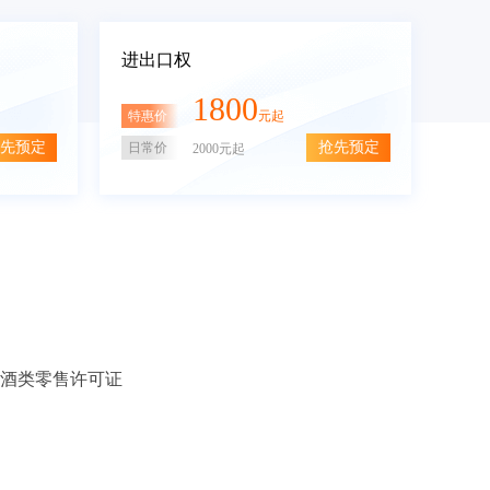
进出口权
1800
特惠价
元起
先预定
抢先预定
日常价
2000元起
酒类零售许可证