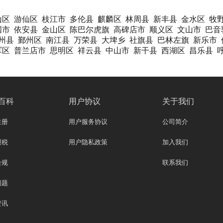
山区
游仙区
枝江市
多伦县
麒麟区
林周县
新丰县
金水区
牧
国市
依安县
金山区
陈巴尔虎旗
高碑店市
顺义区
文山市
巴音
州县
鄞州区
南江县
万荣县
大埤乡
社旗县
巴林左旗
新乐市
军区
普兰店市
思明区
祥云县
中山市
新干县
西湖区
昌乐县
百科
用户协议
关于我们
注册
用户服务协议
公司简介
报税
用户隐私政策
加入我们
合规
联系我们
问题
资讯