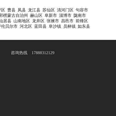
野区
曹县
凤县
龙江县
苏仙区
清河门区
句容市
郭楞蒙古自治州
赫山区
阜新市
淄博市
陇南市
仙居县
山南地区
龙井区
张掖市
昌邑市
前锋区
呼伦贝尔市
河北区
蓝田县
阜沙镇
员林镇
如东县
咨询热线 17888312129