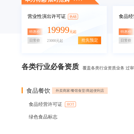
营业性演出许可证
食品经
热销
19999
特惠价
特惠价
元起
抢先预定
日常价
日常价
23000元起
各类行业必备资质
覆盖各类行业资质业务 过
食品餐饮
外卖商家/餐馆食堂/商超便利店
食品经营许可证
HOT
绿色食品标志