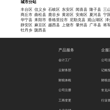
城市分站
丰台区
信义乡
石岐区
东安区
闻喜县
隆子县
三
商丘市
曲松县
鹿谷乡
黄岩区
安南区
夏河县
宁
华宁县
耒阳市
香格里拉市
尼勒克县
观山湖区
泽
静安区
麻豆区
越西县
上饶市
肇州县
广丰县
将
牡丹乡
陇西县
产品服务
企服
会计工厂
公司
云财务部
记账
财税体检
财税
公司注册
常见
工商变更
行业