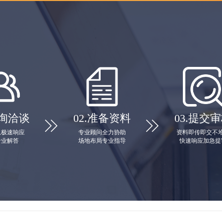
询洽谈
02.
准备资料
03.
提交审


队极速响应
专业顾问全力协助
资料即传即交不
专业解答
场地布局专业指导
快速响应加急提