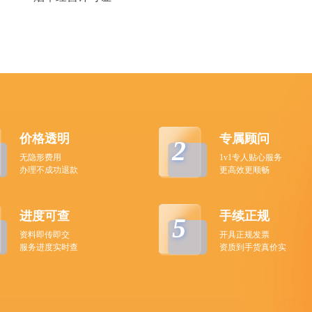
价格透明
专属顾问
2
无隐形费用
1v1专人贴心服务
办理不成功退款
更高效更顺畅
进度可查
手续正规
5
资料即传即交
开具正规发票
服务进度实时查
资质到手货真价实