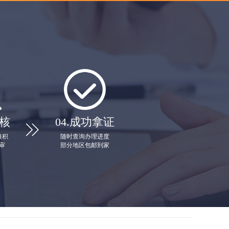
核
04.
成功拿证

堆积
随时查询办理进度
审
部分地区包邮到家