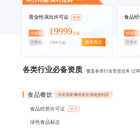
营业性演出许可证
食品经
热销
19999
特惠价
特惠价
元起
抢先预定
日常价
日常价
23000元起
各类行业必备资质
覆盖各类行业资质业务 过
食品餐饮
外卖商家/餐馆食堂/商超便利店
食品经营许可证
HOT
绿色食品标志