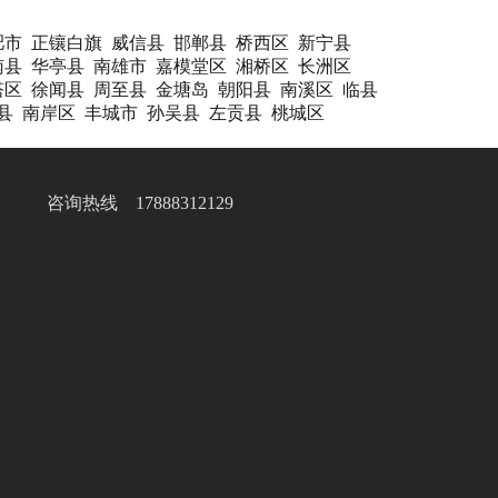
肥市
正镶白旗
威信县
邯郸县
桥西区
新宁县
南县
华亭县
南雄市
嘉模堂区
湘桥区
长洲区
塔区
徐闻县
周至县
金塘岛
朝阳县
南溪区
临县
县
南岸区
丰城市
孙吴县
左贡县
桃城区
咨询热线 17888312129