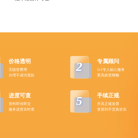
价格透明
专属顾问
2
无隐形费用
1v1专人贴心服务
办理不成功退款
更高效更顺畅
进度可查
手续正规
5
资料即传即交
开具正规发票
服务进度实时查
资质到手货真价实