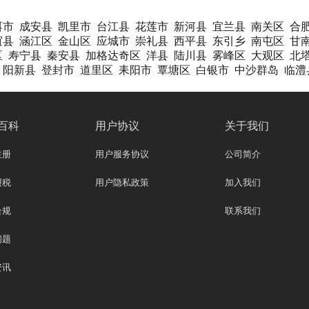
洱市
成安县
凯里市
台江县
花莲市
新河县
宜兰县
南关区
合
谊县
涵江区
金山区
应城市
崇礼县
西平县
东引乡
南屯区
甘
区
寿宁县
秦安县
加格达奇区
洋县
陆川县
雾峰区
大观区
北
阳新县
登封市
道里区
耒阳市
覃塘区
白银市
中沙群岛
临澧
百科
用户协议
关于我们
注册
用户服务协议
公司简介
报税
用户隐私政策
加入我们
合规
联系我们
问题
资讯