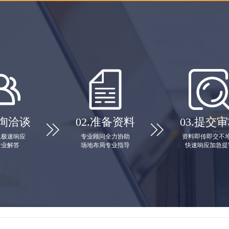
询洽谈
02.
准备资料
03.
提交审


队极速响应
专业顾问全力协助
资料即传即交不
专业解答
场地布局专业指导
快速响应加急提