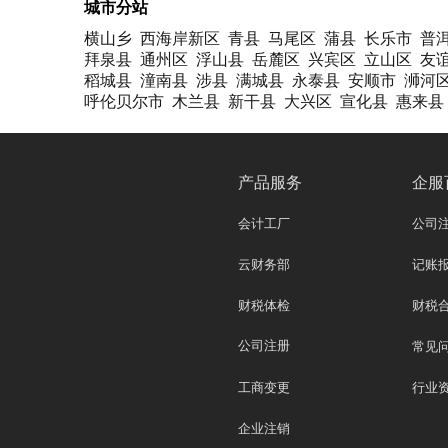
城市分站
横山乡
西海岸新区
青县
马尾区
蒲县
长乐市
普
拜泉县
通州区
浮山县
岳麓区
兴宾区
立山区
友
稻城县
潼南县
涉县
满城县
永泰县
安顺市
浉河
呼伦贝尔市
木兰县
新干县
大兴区
宣化县
惠来县
产品服务
企服
会计工厂
公司
云财务部
记账
财税体检
财税
公司注册
常见
工商变更
行业
企业注销