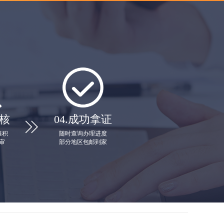
核
04.
成功拿证

堆积
随时查询办理进度
审
部分地区包邮到家