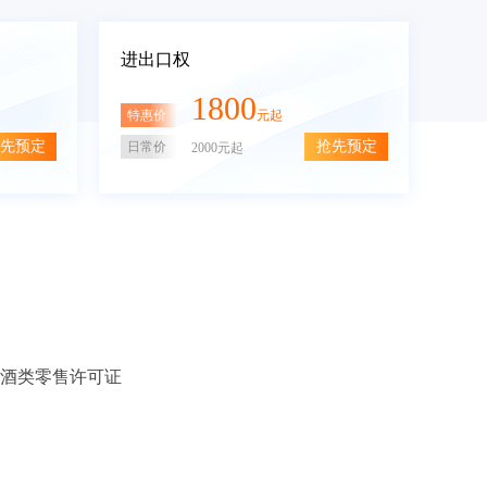
进出口权
1800
特惠价
元起
先预定
抢先预定
日常价
2000元起
酒类零售许可证