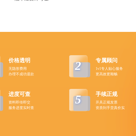
价格透明
专属顾问
2
无隐形费用
1v1专人贴心服务
办理不成功退款
更高效更顺畅
进度可查
手续正规
5
资料即传即交
开具正规发票
服务进度实时查
资质到手货真价实