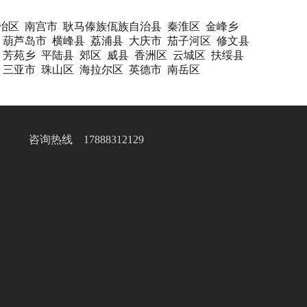
冶区
南宫市
耿马傣族佤族自治县
秦淮区
金峰乡
葫芦岛市
横峰县
荔浦县
大庆市
茄子河区
修文县
芳苑乡
平陆县
郊区
威县
香洲区
云城区
扶绥县
三亚市
珠山区
海拉尔区
英德市
南岳区
咨询热线 17888312129