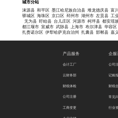
城市分站
涞源县
和平区
墨江哈尼族自治县
堆龙德庆县
富
驿城区
海珠区
京口区
邳州市
湖州市
左贡县
工
无为县
盱眙县
台儿庄区
河源市
柯坪县
都安瑶
都江堰市
宣威市
武陟县
上海市
布尔津县
华容区
扎赉诺尔区
伊犁哈萨克自治州
扎囊县
邯郸县
嘉
产品服务
企服
会计工厂
公司
云财务部
记账
财税体检
财税
公司注册
常见
工商变更
行业