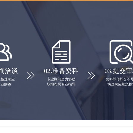
询洽谈
02.
准备资料
03.
提交审


队极速响应
专业顾问全力协助
资料即传即交不
专业解答
场地布局专业指导
快速响应加急提