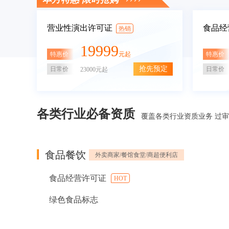
营业性演出许可证
食品经
热销
19999
特惠价
特惠价
元起
抢先预定
日常价
日常价
23000元起
各类行业必备资质
覆盖各类行业资质业务 过
食品餐饮
外卖商家/餐馆食堂/商超便利店
食品经营许可证
HOT
绿色食品标志