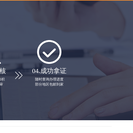
核
04.
成功拿证

堆积
随时查询办理进度
审
部分地区包邮到家