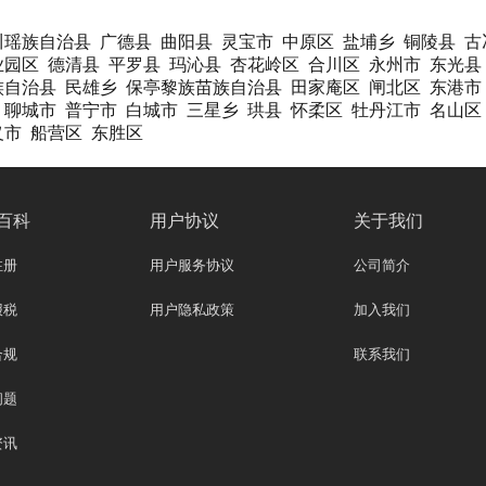
川瑶族自治县
广德县
曲阳县
灵宝市
中原区
盐埔乡
铜陵县
古
业园区
德清县
平罗县
玛沁县
杏花岭区
合川区
永州市
东光县
族自治县
民雄乡
保亭黎族苗族自治县
田家庵区
闸北区
东港市
聊城市
普宁市
白城市
三星乡
珙县
怀柔区
牡丹江市
名山区
义市
船营区
东胜区
百科
用户协议
关于我们
注册
用户服务协议
公司简介
报税
用户隐私政策
加入我们
合规
联系我们
问题
资讯