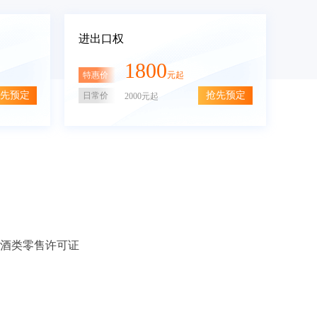
进出口权
1800
特惠价
元起
先预定
抢先预定
日常价
2000元起
酒类零售许可证