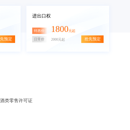
进出口权
1800
特惠价
元起
先预定
抢先预定
日常价
2000元起
酒类零售许可证