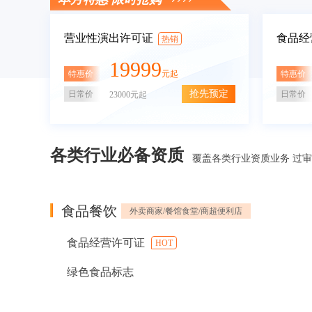
营业性演出许可证
食品经
热销
19999
特惠价
特惠价
元起
抢先预定
日常价
日常价
23000元起
各类行业必备资质
覆盖各类行业资质业务 过
食品餐饮
外卖商家/餐馆食堂/商超便利店
食品经营许可证
HOT
绿色食品标志