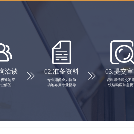
询洽谈
02.
准备资料
03.
提交审


队极速响应
专业顾问全力协助
资料即传即交不
专业解答
场地布局专业指导
快速响应加急提