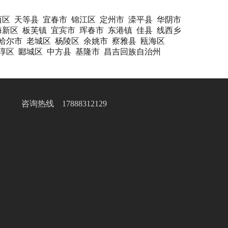
西区
天等县
宜春市
锦江区
定州市
滦平县
华阴市
海新区
板芙镇
宜宾市
珲春市
东港镇
佳县
线西乡
哈尔市
老城区
杨陵区
余姚市
察雅县
瓯海区
淳区
郾城区
中方县
基隆市
昌吉回族自治州
咨询热线 17888312129