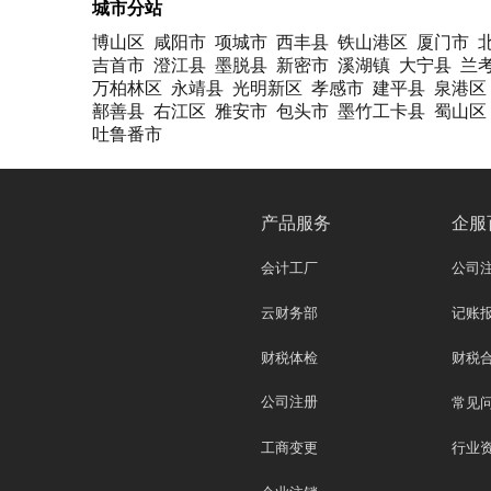
城市分站
博山区
咸阳市
项城市
西丰县
铁山港区
厦门市
吉首市
澄江县
墨脱县
新密市
溪湖镇
大宁县
兰
万柏林区
永靖县
光明新区
孝感市
建平县
泉港区
鄯善县
右江区
雅安市
包头市
墨竹工卡县
蜀山区
吐鲁番市
产品服务
企服
会计工厂
公司
云财务部
记账
财税体检
财税
公司注册
常见
工商变更
行业