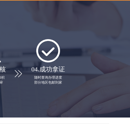
核
04.
成功拿证

堆积
随时查询办理进度
审
部分地区包邮到家