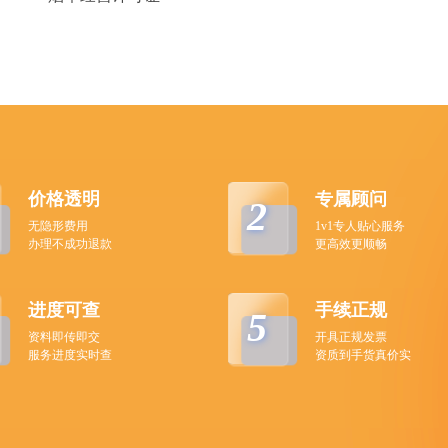
价格透明
专属顾问
2
无隐形费用
1v1专人贴心服务
办理不成功退款
更高效更顺畅
进度可查
手续正规
5
资料即传即交
开具正规发票
服务进度实时查
资质到手货真价实