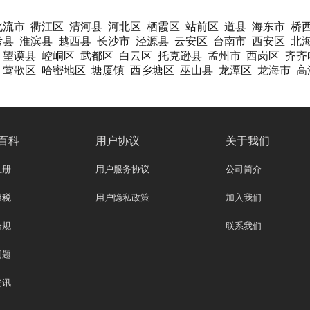
北流市
衢江区
清河县
河北区
栖霞区
站前区
道县
海东市
桥
考县
淮滨县
越西县
长沙市
泾源县
云安区
台南市
西安区
北
望谟县
崆峒区
武都区
白云区
托克逊县
孟州市
西岗区
齐齐
莺歌区
哈密地区
塘厦镇
西乡塘区
巫山县
龙潭区
龙海市
高
百科
用户协议
关于我们
注册
用户服务协议
公司简介
报税
用户隐私政策
加入我们
合规
联系我们
问题
资讯