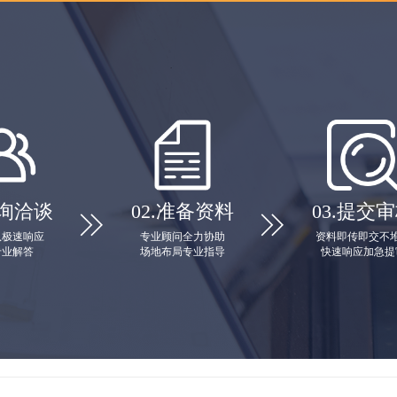
询洽谈
02.
准备资料
03.
提交审


队极速响应
专业顾问全力协助
资料即传即交不
专业解答
场地布局专业指导
快速响应加急提