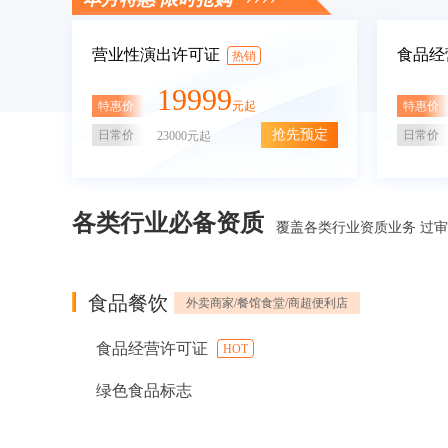
营业性演出许可证
食品经
热销
19999
特惠价
特惠价
元起
抢先预定
日常价
日常价
23000元起
各类行业必备资质
覆盖各类行业资质业务 过
食品餐饮
外卖商家/餐馆食堂/商超便利店
食品经营许可证
HOT
绿色食品标志