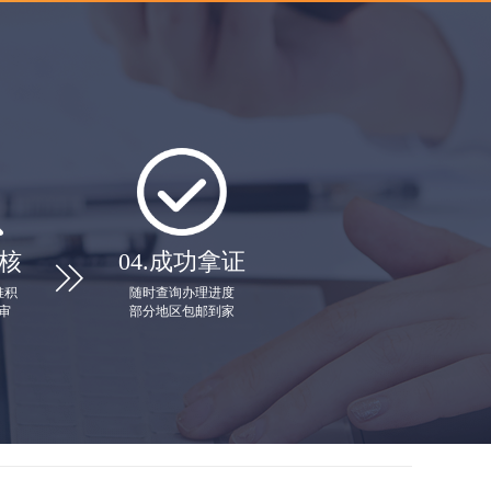
核
04.
成功拿证

堆积
随时查询办理进度
审
部分地区包邮到家