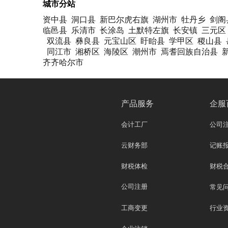
城市分站
资中县
洞口县
新巴尔虎右旗
湖州市
牡丹乡
剑阁
临邑县
乐清市
长涂岛
土默特左旗
长安镇
三元区
双流县
彝良县
元宝山区
盱眙县
学甲区
稷山县
同江市
湘桥区
海陵区
潮州市
焉耆回族自治县
齐齐哈尔市
产品服务
企服
会计工厂
公司
云财务部
记账
财税体检
财税
公司注册
常见
工商变更
行业