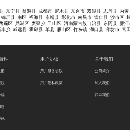
县
东宁县
翁源县
成都市
尼木县
东台市
双湖县
志丹县
内黄
锦屏县
南区
福海县
永靖县
彰化市
南昌市
崇仁县
沙市区
岳麓区
鼎湖区
麦寮乡
千山区
河南蒙古族自治县
东阿县
廉江
新丰乡
威远县
霍邱县
单县
雁山区
竹东镇
湖口县
潍坊市
官
百科
用户协议
关于我们
注册
用户服务协议
公司简介
报税
用户隐私政策
加入我们
合规
联系我们
问题
资讯