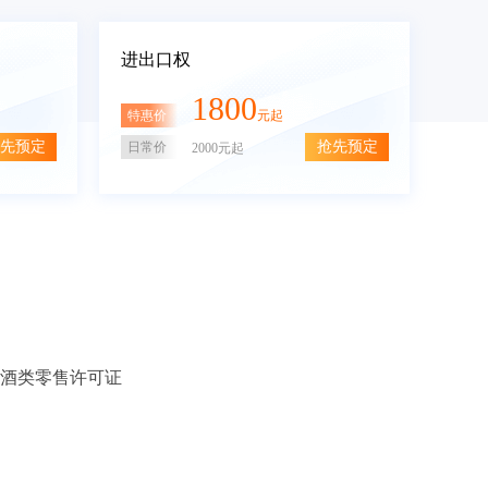
进出口权
1800
特惠价
元起
先预定
抢先预定
日常价
2000元起
酒类零售许可证