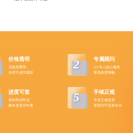
价格透明
专属顾问
2
无隐形费用
1v1专人贴心服务
办理不成功退款
更高效更顺畅
进度可查
手续正规
5
资料即传即交
开具正规发票
服务进度实时查
资质到手货真价实