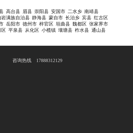
县
高台县
眉县
崇阳县
安国市
二水乡
南靖县
岫岩满族自治县
静海县
蒙自市
长治乡
宾县
红古区
市
岳阳市
德州市
梓官区
垣曲县
魏都区
张家界市
田区
平泉县
从化区
小榄镇
壤塘县
柞水县
通山县
咨询热线 17888312129