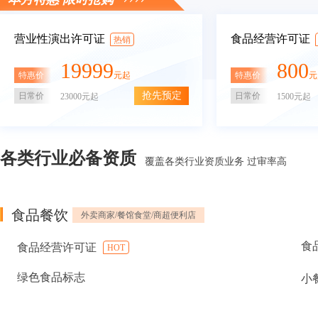
营业性演出许可证
食品经营许可证
热销
19999
800
特惠价
特惠价
元起
元
抢先预定
日常价
日常价
23000元起
1500元起
各类行业必备资质
覆盖各类行业资质业务 过审率高
食品餐饮
外卖商家/餐馆食堂/商超便利店
食
食品经营许可证
HOT
绿色食品标志
小