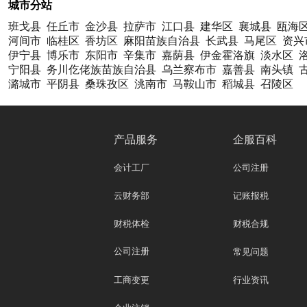
城市分站
班戈县
任丘市
金沙县
拉萨市
江口县
建华区
襄城县
瓯海
河间市
临桂区
香坊区
麻阳苗族自治县
长武县
马尾区
资兴
伊宁县
博乐市
东阳市
辛集市
嘉荫县
伊金霍洛旗
淡水区
宁阳县
务川仡佬族苗族自治县
乌兰察布市
嘉善县
南头镇
潞城市
平阴县
桑珠孜区
洮南市
马鞍山市
稻城县
召陵区
产品服务
企服百科
会计工厂
公司注册
云财务部
记账报税
财税体检
财税合规
公司注册
常见问题
工商变更
行业资讯