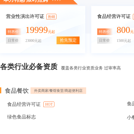
营业性演出许可证
食品经营许可证
热销
19999
800
特惠价
特惠价
元起
元
抢先预定
日常价
日常价
23000元起
1500元起
各类行业必备资质
覆盖各类行业资质业务 过审率高
食品餐饮
外卖商家/餐馆食堂/商超便利店
食
食品经营许可证
HOT
绿色食品标志
小