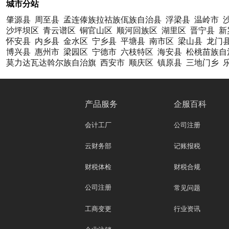
城市分站
肇源县
周至县
孟连傣族拉祜族佤族自治县
浮梁县
温岭市
沙坪坝区
青云谱区
铜官山区
顺河回族区
湖里区
晋宁县
新
怀安县
内乡县
金水区
宁乡县
平塘县
南市区
梁山县
龙门
博兴县
惠州市
梁园区
宁德市
六枝特区
海安县
松桃苗族自
莫力达瓦达斡尔族自治旗
西安市
顺庆区
镇原县
三地门乡
产品服务
企服百科
会计工厂
公司注册
云财务部
记账报税
财税体检
财税合规
公司注册
常见问题
工商变更
行业资讯