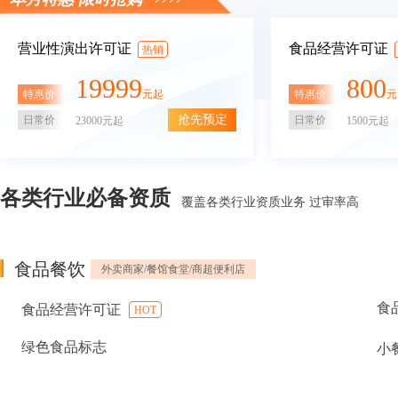
营业性演出许可证
食品经营许可证
热销
19999
800
特惠价
特惠价
元起
元
抢先预定
日常价
日常价
23000元起
1500元起
各类行业必备资质
覆盖各类行业资质业务 过审率高
食品餐饮
外卖商家/餐馆食堂/商超便利店
食
食品经营许可证
HOT
绿色食品标志
小