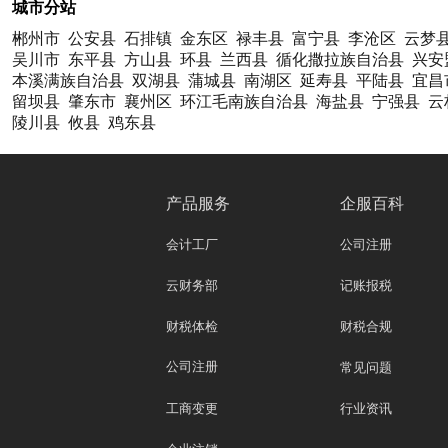
城市分站
郴州市
公安县
石排镇
金东区
禄丰县
富宁县
李沧区
云梦
吴川市
东平县
方山县
环县
兰西县
循化撒拉族自治县
兴安
本溪满族自治县
双湖县
蒲城县
南湖区
延寿县
平陆县
宜昌
留坝县
肇东市
襄州区
环江毛南族自治县
海盐县
宁强县
云
陵川县
攸县
鸡东县
产品服务
企服百科
会计工厂
公司注册
云财务部
记账报税
财税体检
财税合规
公司注册
常见问题
工商变更
行业资讯