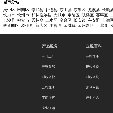
城市分站
吴中区
巴南区
修武县
祁连县
东山县
东湖区
尤溪县
长顺
铁力市
钦州市
和林格尔县
大城乡
零陵区
鼓楼区
赛罕区
长沙县
福安市
秀林乡
三水区
金台区
长安镇
兴安盟
丰满
鲅鱼圈区
象州县
新店区
集贤县
金城镇
金州新区
丘北县
产品服务
企服百科
会计工厂
公司注册
云财务部
记账报税
财税体检
财税合规
公司注册
常见问题
工商变更
行业资讯
企业注销