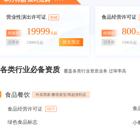
营业性演出许可证
食品经营许可证
热销
19999
800
特惠价
特惠价
元起
元
抢先预定
日常价
日常价
23000元起
1500元起
各类行业必备资质
覆盖各类行业资质业务 过审率高
食品餐饮
外卖商家/餐馆食堂/商超便利店
食
食品经营许可证
HOT
绿色食品标志
小