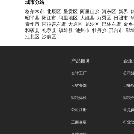
城市分站
格尔木市
北辰区
呈贡区
阿里山乡
河东区
新界
昭平县
阳江市
阿里地区
大姚县
万秀区
日照市
泰州市
阿拉善左旗
大通区
龙沙区
巴林右旗
金乡
和硕县
礼泉县
镇雄县
池州市
牡丹乡
邢台市
郸
江北区
沙鹿区
产品服务
企服
会计工厂
公司
云财务部
记账
财税体检
财税
公司注册
常见
工商变更
行业