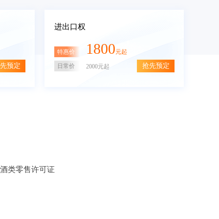
进出口权
1800
特惠价
元起
先预定
抢先预定
日常价
2000元起
酒类零售许可证