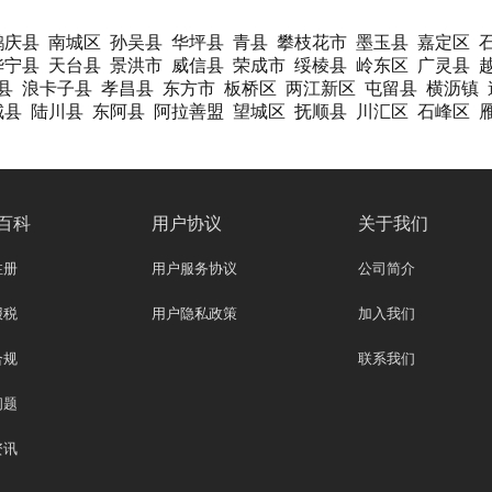
鹤庆县
南城区
孙吴县
华坪县
青县
攀枝花市
墨玉县
嘉定区
华宁县
天台县
景洪市
威信县
荣成市
绥棱县
岭东区
广灵县
县
浪卡子县
孝昌县
东方市
板桥区
两江新区
屯留县
横沥镇
城县
陆川县
东阿县
阿拉善盟
望城区
抚顺县
川汇区
石峰区
百科
用户协议
关于我们
注册
用户服务协议
公司简介
报税
用户隐私政策
加入我们
合规
联系我们
问题
资讯