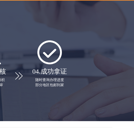
核
04.
成功拿证

堆积
随时查询办理进度
审
部分地区包邮到家