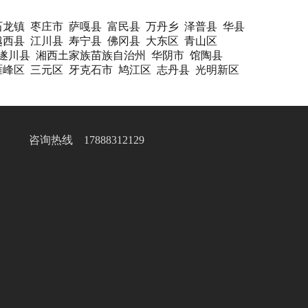
石龙镇
枣庄市
萨嘎县
富民县
万丹乡
泽普县
华县
越西县
江川县
寿宁县
佛冈县
大东区
青山区
遂川县
湘西土家族苗族自治州
华阴市
馆陶县
雁峰区
三元区
牙克石市
鸠江区
志丹县
光明新区
咨询热线 17888312129