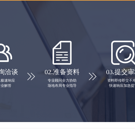
询洽谈
02.
准备资料
03.
提交审


队极速响应
专业顾问全力协助
资料即传即交不
专业解答
场地布局专业指导
快速响应加急提