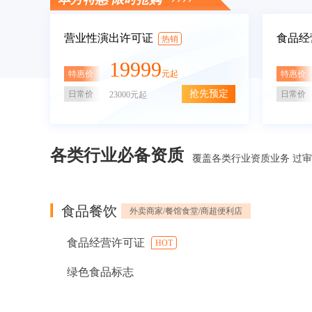
营业性演出许可证
食品经
热销
19999
特惠价
特惠价
元起
抢先预定
日常价
日常价
23000元起
各类行业必备资质
覆盖各类行业资质业务 过
食品餐饮
外卖商家/餐馆食堂/商超便利店
食品经营许可证
HOT
绿色食品标志