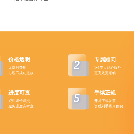
价格透明
专属顾问
2
无隐形费用
1v1专人贴心服务
办理不成功退款
更高效更顺畅
进度可查
手续正规
5
资料即传即交
开具正规发票
服务进度实时查
资质到手货真价实