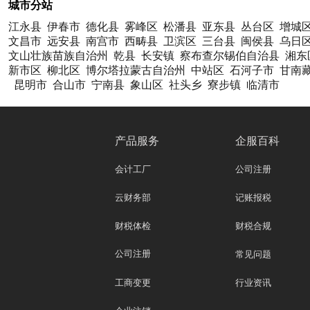
城市分站
江永县
伊春市
德化县
雾峰区
松潘县
亚东县
丛台区
增城
文昌市
远安县
南宫市
西畴县
卫滨区
三台县
闽侯县
乌日
文山壮族苗族自治州
乾县
长安镇
察布查尔锡伯自治县
湘东
新市区
柳北区
博尔塔拉蒙古自治州
中站区
石河子市
甘南
昆明市
合山市
宁南县
象山区
社头乡
寮步镇
临清市
产品服务
企服百科
会计工厂
公司注册
云财务部
记账报税
财税体检
财税合规
公司注册
常见问题
工商变更
行业资讯