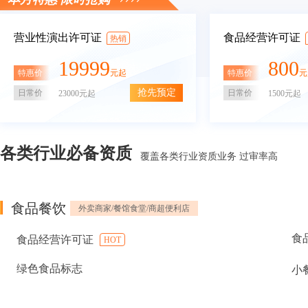
营业性演出许可证
食品经营许可证
热销
19999
800
特惠价
特惠价
元起
元
抢先预定
日常价
日常价
23000元起
1500元起
各类行业必备资质
覆盖各类行业资质业务 过审率高
食品餐饮
外卖商家/餐馆食堂/商超便利店
食
食品经营许可证
HOT
绿色食品标志
小