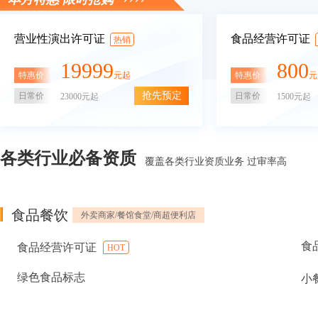
营业性演出许可证
食品经营许可证
热销
19999
800
特惠价
特惠价
元起
元
抢先预定
日常价
日常价
23000元起
1500元起
各类行业必备资质
覆盖各类行业资质业务 过审率高
食品餐饮
外卖商家/餐馆食堂/商超便利店
食
食品经营许可证
HOT
绿色食品标志
小