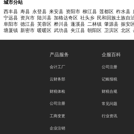
城市分站
西丰县
寿县
永登县
来安县
资阳市
柳江县
莲都区
柞水县
宁远县
资兴市
陆川县
加格达奇区
社头乡
民和回族土族自
阜阳市
德江县
芙蓉区
桦川县
蓬溪县
二林镇
肇源县
振安
塘厦镇
新密市
暖暖区
武功县
夹江县
朝阳区
卫滨区
北区
产品服务
企服百科
会计工厂
公司注册
云财务部
记账报税
财税体检
财税合规
公司注册
常见问题
工商变更
行业资讯
企业注销