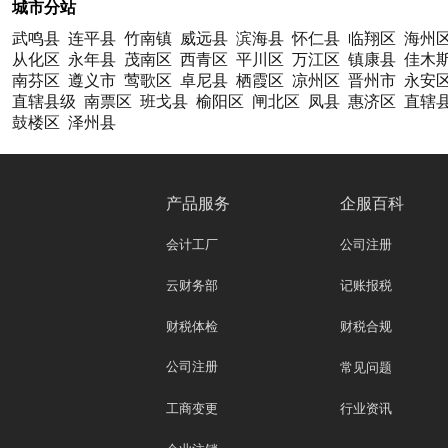
城市分站
武鸣县
连平县
竹南镇
威远县
滨海县
怀仁县
临翔区
海州
从化区
永年县
茂南区
西青区
平川区
万江区
镇康县
佳木
南芬区
遵义市
莺歌区
卓尼县
栖霞区
凉州区
晋州市
永安
直辖县级
南票区
班戈县
榆阳区
闸北区
凤县
惠济区
直辖
鼓楼区
泽州县
产品服务
企服百科
会计工厂
公司注册
云财务部
记账报税
财税体检
财税合规
公司注册
常见问题
工商变更
行业资讯