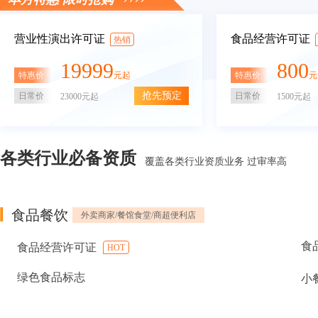
营业性演出许可证
食品经营许可证
热销
19999
800
特惠价
特惠价
元起
元
抢先预定
日常价
日常价
23000元起
1500元起
各类行业必备资质
覆盖各类行业资质业务 过审率高
食品餐饮
外卖商家/餐馆食堂/商超便利店
食
食品经营许可证
HOT
绿色食品标志
小