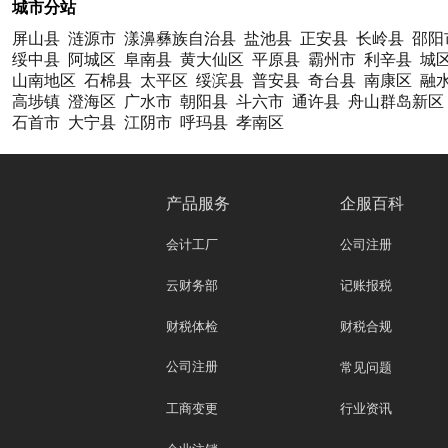
城市分站
屏山县
涟源市
漾濞彝族自治县
盐池县
正安县
长岭县
邵阳
绥中县
阿城区
阜南县
黄大仙区
平原县
霸州市
利辛县
城
山南地区
石棉县
太平区
绥滨县
普安县
奇台县
南康区
融
高埗镇
澄海区
广水市
朝阳县
斗六市
通许县
舟山群岛新区
石首市
大宁县
江阴市
呼玛县
孝南区
产品服务
企服百科
会计工厂
公司注册
云财务部
记账报税
财税体检
财税合规
公司注册
常见问题
工商变更
行业资讯