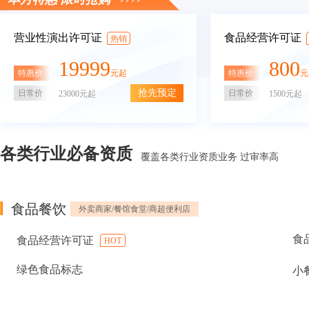
营业性演出许可证
食品经营许可证
热销
19999
800
特惠价
特惠价
元起
元
抢先预定
日常价
日常价
23000元起
1500元起
各类行业必备资质
覆盖各类行业资质业务 过审率高
食品餐饮
外卖商家/餐馆食堂/商超便利店
食
食品经营许可证
HOT
绿色食品标志
小