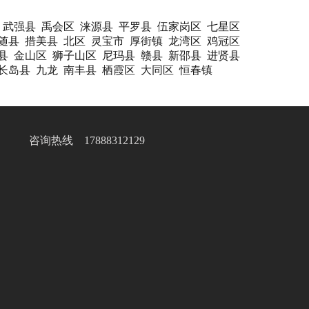
武强县
禹会区
涞源县
平罗县
伍家岗区
七星区
随县
措美县
北区
灵宝市
厚街镇
龙湾区
鸡冠区
县
金山区
狮子山区
尼玛县
赣县
新邵县
进贤县
长岛县
九龙
南丰县
栖霞区
大同区
恒春镇
咨询热线 17888312129