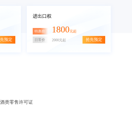
进出口权
1800
特惠价
元起
先预定
抢先预定
日常价
2000元起
酒类零售许可证