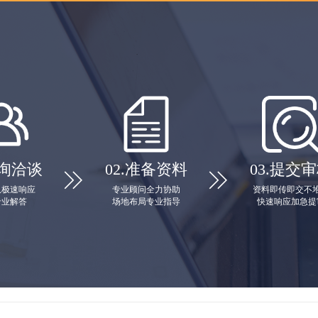
询洽谈
02.
准备资料
03.
提交审


队极速响应
专业顾问全力协助
资料即传即交不
专业解答
场地布局专业指导
快速响应加急提