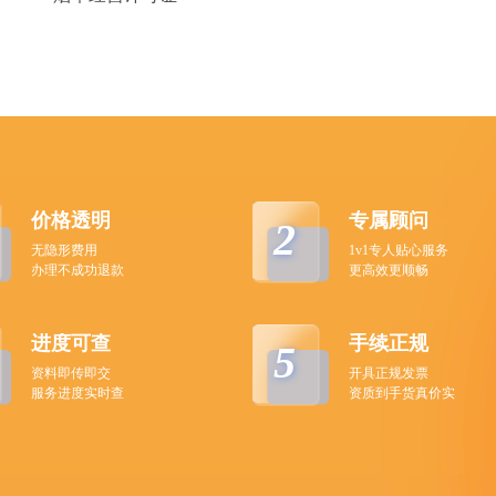
价格透明
专属顾问
2
无隐形费用
1v1专人贴心服务
办理不成功退款
更高效更顺畅
进度可查
手续正规
5
资料即传即交
开具正规发票
服务进度实时查
资质到手货真价实