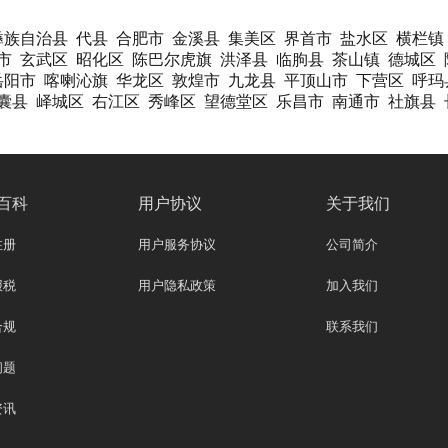
彝族自治县
代县
合肥市
金溪县
集美区
界首市
盐水区
横栏镇
市
玄武区
昭化区
陈巴尔虎旗
洪泽县
临朐县
茶山镇
德城区
岳阳市
喀喇沁旗
华龙区
敦煌市
九龙县
平顶山市
下营区
呼玛
囊县
峄城区
右江区
秀峰区
望德堂区
乐昌市
南通市
社旗县
百科
用户协议
关于我们
注册
用户服务协议
公司简介
报税
用户隐私政策
加入我们
合规
联系我们
问题
资讯