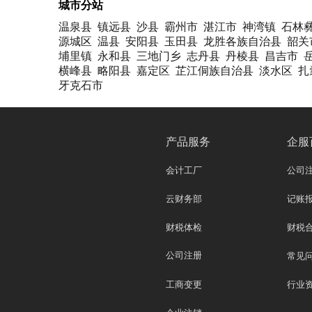
城市分站
温泉县
镇远县
沙县
霸州市
湛江市
神湾镇
石林
源城区
温县
安阳县
玉田县
龙胜各族自治县
韶关
埔里镇
永和县
三地门乡
志丹县
丹棱县
昌吉市
横峰县
略阳县
嘉定区
芷江侗族自治县
淡水区
扎
牙克石市
产品服务
企服
会计工厂
公司
云财务部
记账
财税体检
财税
公司注册
常见
工商变更
行业