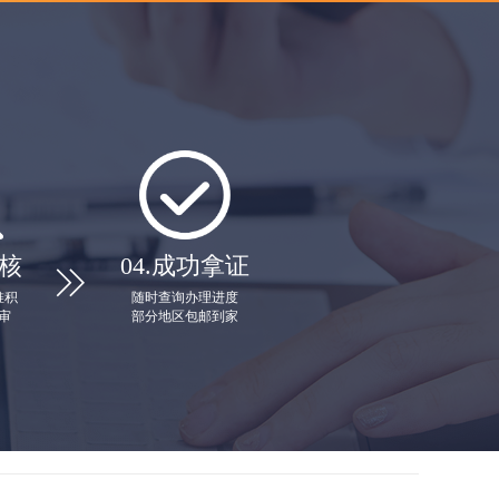
核
04.
成功拿证

堆积
随时查询办理进度
审
部分地区包邮到家