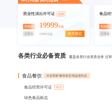
营业性演出许可证
食品经
热销
19999
特惠价
特惠价
元起
抢先预定
日常价
日常价
23000元起
各类行业必备资质
覆盖各类行业资质业务 过
食品餐饮
外卖商家/餐馆食堂/商超便利店
食品经营许可证
HOT
绿色食品标志