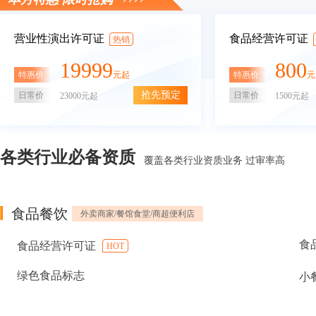
营业性演出许可证
食品经营许可证
热销
19999
800
特惠价
特惠价
元起
元
抢先预定
日常价
日常价
23000元起
1500元起
各类行业必备资质
覆盖各类行业资质业务 过审率高
食品餐饮
外卖商家/餐馆食堂/商超便利店
食
食品经营许可证
HOT
绿色食品标志
小