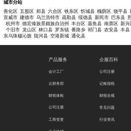
城市分站
善化区
五股区
郏县
六合区
铁东区
忻城县
槐荫区
饶平县
宣威市
建德市
乌兰浩特市
疏勒县
绥德县
新民市
巴东县
杭州市
德宏傣族景颇族自治州
丰台区
嘉鱼县
南票区
新兴
个旧市
龙山区
林口县
罗东镇
番路乡
祁门县
农安县
丰县
东乌珠穆沁旗
陆河县
空港新城
通化县
产品服务
企服百科
会计工厂
公司注册
云财务部
记账报税
财税体检
财税合规
公司注册
常见问题
工商变更
行业资讯