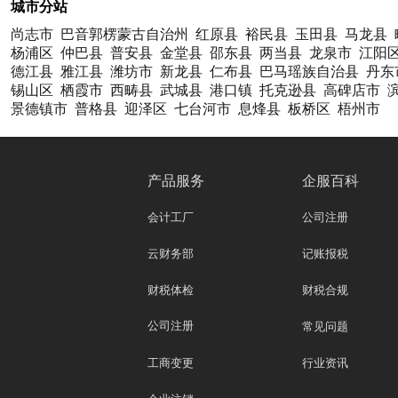
城市分站
尚志市
巴音郭楞蒙古自治州
红原县
裕民县
玉田县
马龙县
杨浦区
仲巴县
普安县
金堂县
邵东县
两当县
龙泉市
江阳
德江县
雅江县
潍坊市
新龙县
仁布县
巴马瑶族自治县
丹东
锡山区
栖霞市
西畴县
武城县
港口镇
托克逊县
高碑店市
景德镇市
普格县
迎泽区
七台河市
息烽县
板桥区
梧州市
产品服务
企服百科
会计工厂
公司注册
云财务部
记账报税
财税体检
财税合规
公司注册
常见问题
工商变更
行业资讯