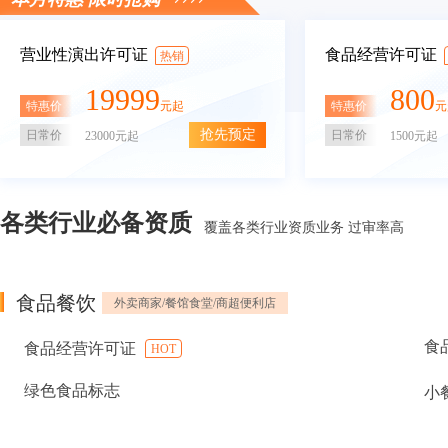
营业性演出许可证
食品经营许可证
热销
19999
800
特惠价
特惠价
元起
元
抢先预定
日常价
日常价
23000元起
1500元起
各类行业必备资质
覆盖各类行业资质业务 过审率高
食品餐饮
外卖商家/餐馆食堂/商超便利店
食
食品经营许可证
HOT
绿色食品标志
小