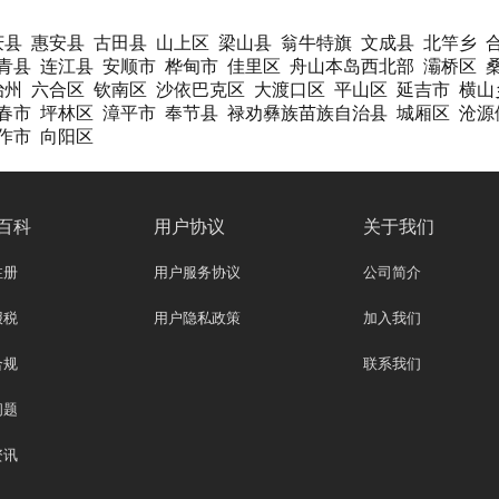
庆县
惠安县
古田县
山上区
梁山县
翁牛特旗
文成县
北竿乡
青县
连江县
安顺市
桦甸市
佳里区
舟山本岛西北部
灞桥区
治州
六合区
钦南区
沙依巴克区
大渡口区
平山区
延吉市
横山
春市
坪林区
漳平市
奉节县
禄劝彝族苗族自治县
城厢区
沧源
作市
向阳区
百科
用户协议
关于我们
注册
用户服务协议
公司简介
报税
用户隐私政策
加入我们
合规
联系我们
问题
资讯