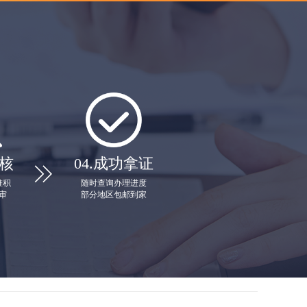
核
04.
成功拿证

堆积
随时查询办理进度
审
部分地区包邮到家