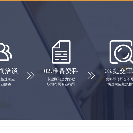
询洽谈
02.
准备资料
03.
提交审


队极速响应
专业顾问全力协助
资料即传即交不
专业解答
场地布局专业指导
快速响应加急提