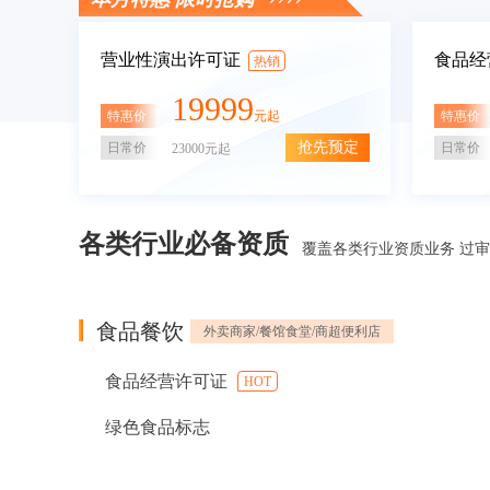
营业性演出许可证
食品经
热销
19999
特惠价
特惠价
元起
抢先预定
日常价
日常价
23000元起
各类行业必备资质
覆盖各类行业资质业务 过
食品餐饮
外卖商家/餐馆食堂/商超便利店
食品经营许可证
HOT
绿色食品标志