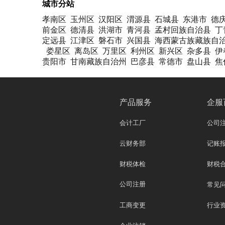
城市分站
孝南区
玉州区
汉阳区
渭源县
石城县
东港市
德
前金区
德清县
洪湖市
青河县
孟村回族自治县
丁
定远县
江津区
磐石市
兴国县
海西蒙古族藏族自
娄星区
离岛区
万里区
利州区
新兴区
杂多县
伊
贵阳市
甘南藏族自治州
巴彦县
常德市
盘山县
焦
产品服务
企服
会计工厂
公司
云财务部
记账
财税体检
财税
公司注册
常见
工商变更
行业