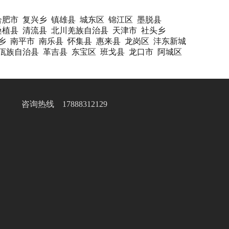
合肥市
复兴乡
镇雄县
城东区
锦江区
墨脱县
桑植县
清流县
北川羌族自治县
天津市
社头乡
乡
南平市
南乐县
怀集县
惠来县
龙岗区
沣东新城
佤族自治县
革吉县
东宝区
班戈县
龙口市
阿城区
咨询热线 17888312129