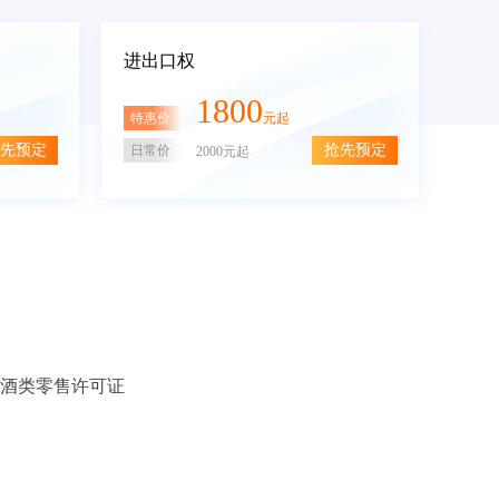
进出口权
1800
特惠价
元起
先预定
抢先预定
日常价
2000元起
酒类零售许可证