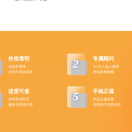
价格透明
专属顾问
2
无隐形费用
1v1专人贴心服务
办理不成功退款
更高效更顺畅
进度可查
手续正规
5
资料即传即交
开具正规发票
服务进度实时查
资质到手货真价实