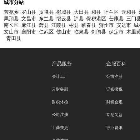
城市分站
芳苑乡
罗山县
贡嘎县
柳城县
大田县
和县
呼兰区
云和县
凤翔县
文昌市
东兰县
缙云县
泸县
保税港区
芒康县
三门
南长区
麻江县
萧县
江陵县
彬县
蕲春县
贺州市
安达市
城
文山市
襄阳市
仁武区
佛山市
临泉县
剑阁县
保定市
木里
青田县
产品服务
企服百科
会计工厂
公司注册
云财务部
记账报税
财税体检
财税合规
公司注册
常见问题
工商变更
行业资讯