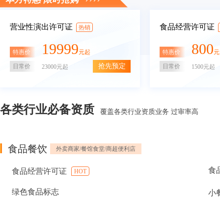
营业性演出许可证
食品经营许可证
热销
19999
800
特惠价
特惠价
元起
元
抢先预定
日常价
日常价
23000元起
1500元起
各类行业必备资质
覆盖各类行业资质业务 过审率高
食品餐饮
外卖商家/餐馆食堂/商超便利店
食
食品经营许可证
HOT
绿色食品标志
小