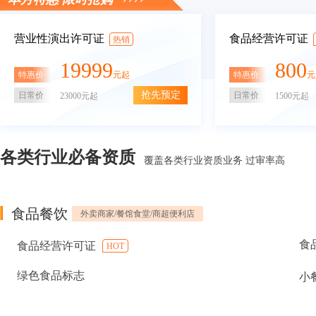
营业性演出许可证
食品经营许可证
热销
19999
800
特惠价
特惠价
元起
元
抢先预定
日常价
日常价
23000元起
1500元起
各类行业必备资质
覆盖各类行业资质业务 过审率高
食品餐饮
外卖商家/餐馆食堂/商超便利店
食
食品经营许可证
HOT
绿色食品标志
小