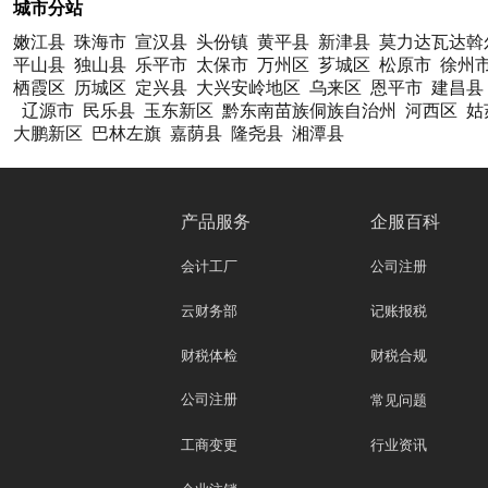
城市分站
嫩江县
珠海市
宣汉县
头份镇
黄平县
新津县
莫力达瓦达斡
平山县
独山县
乐平市
太保市
万州区
芗城区
松原市
徐州
栖霞区
历城区
定兴县
大兴安岭地区
乌来区
恩平市
建昌县
辽源市
民乐县
玉东新区
黔东南苗族侗族自治州
河西区
姑
大鹏新区
巴林左旗
嘉荫县
隆尧县
湘潭县
产品服务
企服百科
会计工厂
公司注册
云财务部
记账报税
财税体检
财税合规
公司注册
常见问题
工商变更
行业资讯