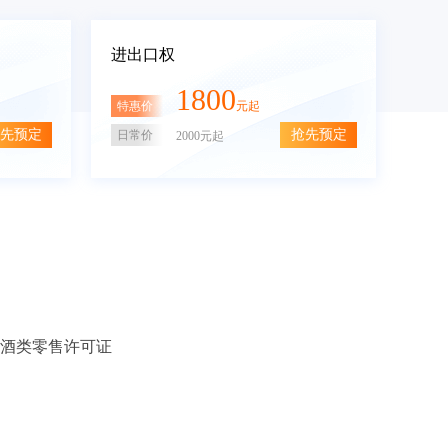
进出口权
1800
特惠价
元起
先预定
抢先预定
日常价
2000元起
酒类零售许可证