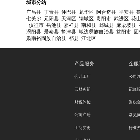
城市分站
广昌县
丁青县
仲巴县
龙华区
阿合奇县
平安县
七美乡
元阳县
天河区
钢城区
贵阳市
武进区
花
仪征市
岳池县
嘉祥县
南和县
鄄城县
麻栗坡县
涡阳县
景泰县
盐津县
峨边彝族自治县
益阳市
固
肃南裕固族自治县
祁县
江北区
产品服务
企服
会计工厂
公司
云财务部
记账
财税体检
财税
公司注册
常见
工商变更
行业