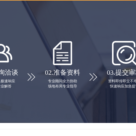
询洽谈
02.
准备资料
03.
提交审


队极速响应
专业顾问全力协助
资料即传即交不
专业解答
场地布局专业指导
快速响应加急提