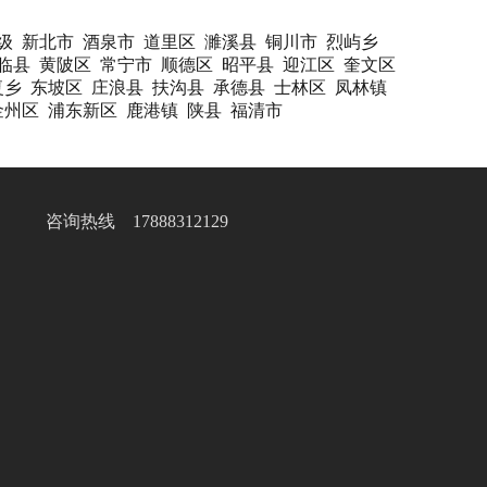
级
新北市
酒泉市
道里区
濉溪县
铜川市
烈屿乡
临县
黄陂区
常宁市
顺德区
昭平县
迎江区
奎文区
复乡
东坡区
庄浪县
扶沟县
承德县
士林区
凤林镇
金州区
浦东新区
鹿港镇
陕县
福清市
咨询热线 17888312129