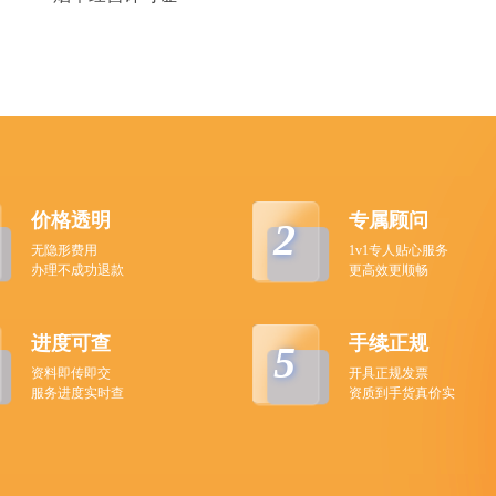
价格透明
专属顾问
2
无隐形费用
1v1专人贴心服务
办理不成功退款
更高效更顺畅
进度可查
手续正规
5
资料即传即交
开具正规发票
服务进度实时查
资质到手货真价实