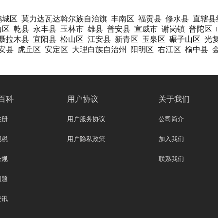
鹤城区
莫力达瓦达斡尔族自治旗
丰南区
福贡县
修水县
直辖县
山区
乾县
永丰县
玉林市
雄县
普安县
宣威市
谢岗镇
普陀区
聂拉木县
宜阳县
松山区
江安县
新青区
玉泉区
碾子山区
光
安县
虎丘区
安定区
大理白族自治州
阳明区
右江区
榆中县
百科
用户协议
关于我们
注册
用户服务协议
公司简介
报税
用户隐私政策
加入我们
合规
联系我们
问题
资讯