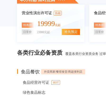
营业性演出许可证
食品经
热销
19999
特惠价
特惠价
元起
抢先预定
日常价
日常价
23000元起
各类行业必备资质
覆盖各类行业资质业务 过
食品餐饮
外卖商家/餐馆食堂/商超便利店
食品经营许可证
HOT
绿色食品标志