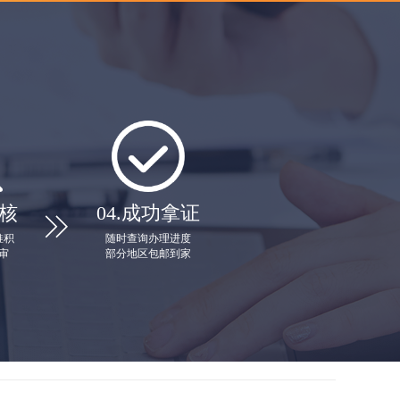
核
04.
成功拿证

堆积
随时查询办理进度
审
部分地区包邮到家