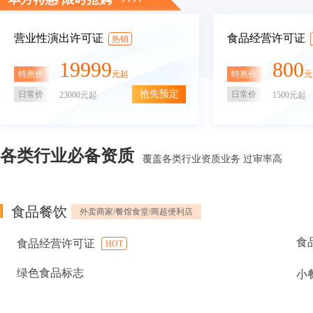
营业性演出许可证
食品经营许可证
热销
19999
800
特惠价
特惠价
元起
元
抢先预定
日常价
日常价
23000元起
1500元起
各类行业必备资质
覆盖各类行业资质业务 过审率高
食品餐饮
外卖商家/餐馆食堂/商超便利店
食
食品经营许可证
HOT
绿色食品标志
小