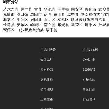
城市分站
若尔盖县
民丰县
古县
华池县
玉里镇
同安区
兴化市
武乡
赤壁市
港口镇
浏阳市
蔚县
东山县
湟中县
黔南布依族苗族
海棠区
湖滨区
涡阳县
阳明区
柳营区
耿马傣族佤族自治县
长岛县
安乐区
峄城区
南召县
东光县
新荣区
建阳区
拜城
宏伟区
白沙黎族自治县
康平县
产品服务
企服百科
会计工厂
公司注册
云财务部
记账报税
财税体检
财税合规
公司注册
常见问题
工商变更
行业资讯