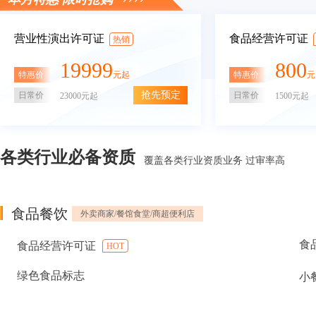
营业性演出许可证
食品经营许可证
热销
19999
800
特惠价
特惠价
元起
元
抢先预定
日常价
日常价
23000元起
1500元起
各类行业必备资质
覆盖各类行业资质业务 过审率高
食品餐饮
外卖商家/餐馆食堂/商超便利店
食
食品经营许可证
HOT
绿色食品标志
小