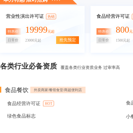
营业性演出许可证
食品经营许可证
热销
19999
800
特惠价
特惠价
元起
元
抢先预定
日常价
日常价
23000元起
1500元起
各类行业必备资质
覆盖各类行业资质业务 过审率高
食品餐饮
外卖商家/餐馆食堂/商超便利店
食
食品经营许可证
HOT
绿色食品标志
小