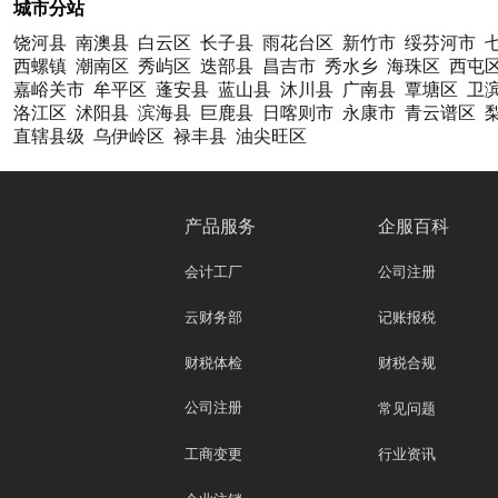
城市分站
饶河县
南澳县
白云区
长子县
雨花台区
新竹市
绥芬河市
西螺镇
潮南区
秀屿区
迭部县
昌吉市
秀水乡
海珠区
西屯
嘉峪关市
牟平区
蓬安县
蓝山县
沐川县
广南县
覃塘区
卫
洛江区
沭阳县
滨海县
巨鹿县
日喀则市
永康市
青云谱区
直辖县级
乌伊岭区
禄丰县
油尖旺区
产品服务
企服百科
会计工厂
公司注册
云财务部
记账报税
财税体检
财税合规
公司注册
常见问题
工商变更
行业资讯