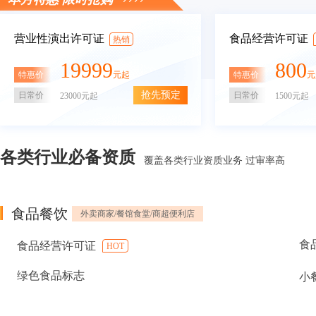
营业性演出许可证
食品经营许可证
热销
19999
800
特惠价
特惠价
元起
元
抢先预定
日常价
日常价
23000元起
1500元起
各类行业必备资质
覆盖各类行业资质业务 过审率高
食品餐饮
外卖商家/餐馆食堂/商超便利店
食
食品经营许可证
HOT
绿色食品标志
小