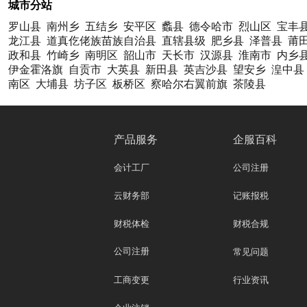
城市分站
罗山县
南州乡
五结乡
安平区
蠡县
德令哈市
烈山区
宝丰
龙江县
道真仡佬族苗族自治县
直辖县级
肥乡县
泽普县
莆
政和县
竹崎乡
南明区
韶山市
天长市
汉源县
淮南市
内乡
伊金霍洛旗
自贡市
大英县
新田县
英吉沙县
望安乡
湟中县
南区
大埔县
坊子区
板桥区
察哈尔右翼前旗
茶陵县
产品服务
企服百科
会计工厂
公司注册
云财务部
记账报税
财税体检
财税合规
公司注册
常见问题
工商变更
行业资讯